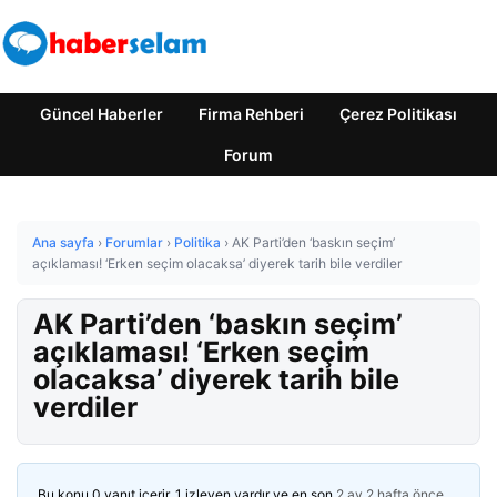
Güncel Haberler
Firma Rehberi
Çerez Politikası
Forum
Ana sayfa
›
Forumlar
›
Politika
›
AK Parti’den ‘baskın seçim’
açıklaması! ‘Erken seçim olacaksa’ diyerek tarih bile verdiler
AK Parti’den ‘baskın seçim’
açıklaması! ‘Erken seçim
olacaksa’ diyerek tarih bile
verdiler
Bu konu 0 yanıt içerir, 1 izleyen vardır ve en son
2 ay 2 hafta önce