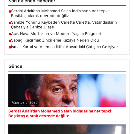
Son Eklenen Haberler
Serdal Adalı’dan Mohamed Salah iddialarına net tepki:
■
Beşiktaş olarak devrede değiliz
Sahilde Yönünü Kaybeden Caretta Caretta, Vatandaşların
■
Çabasıyla Denize Ulaştı
Açık Hava Mutfakları ve Modern Yaşam Bölgeleri
■
Sapağı Kaçırmak Zincirleme Kazaya Neden Oldu
■
İsmail Kartal ve Asensio İkilisi Arasındaki Çatışma Gelişiyor
■
Güncel
Ağustos 5, 2026
Serdal Adalı’dan Mohamed Salah iddialarına net tepki:
Beşiktaş olarak devrede değiliz