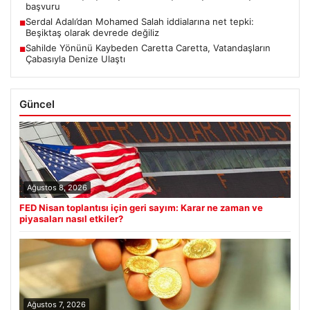
başvuru
Serdal Adalı’dan Mohamed Salah iddialarına net tepki:
■
Beşiktaş olarak devrede değiliz
Sahilde Yönünü Kaybeden Caretta Caretta, Vatandaşların
■
Çabasıyla Denize Ulaştı
Güncel
Ağustos 8, 2026
FED Nisan toplantısı için geri sayım: Karar ne zaman ve
piyasaları nasıl etkiler?
Ağustos 7, 2026