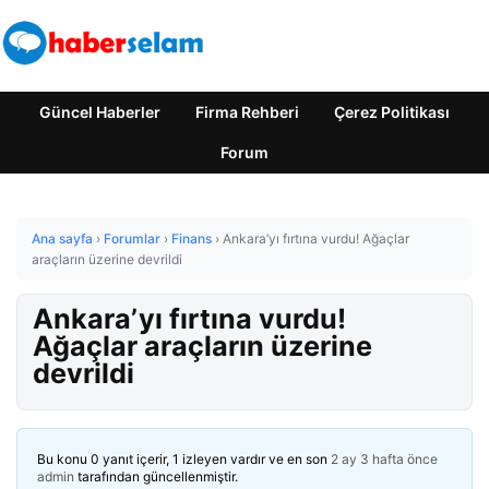
Güncel Haberler
Firma Rehberi
Çerez Politikası
Forum
Ana sayfa
›
Forumlar
›
Finans
›
Ankara’yı fırtına vurdu! Ağaçlar
araçların üzerine devrildi
Ankara’yı fırtına vurdu!
Ağaçlar araçların üzerine
devrildi
Bu konu 0 yanıt içerir, 1 izleyen vardır ve en son
2 ay 3 hafta önce
admin
tarafından güncellenmiştir.