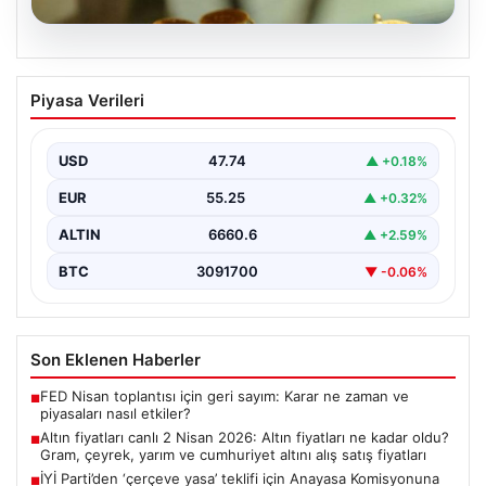
07.08.2026
Altın fiyatları canlı 2 Nisan 2026: Altın
Piyasa Verileri
fiyatları ne kadar oldu? Gram, çeyrek,
yarım ve cumhuriyet altını alış satış
fiyatları
USD
47.74
▲ +0.18%
EUR
55.25
▲ +0.32%
ALTIN
6660.6
▲ +2.59%
BTC
3091700
▼ -0.06%
Son Eklenen Haberler
FED Nisan toplantısı için geri sayım: Karar ne zaman ve
■
piyasaları nasıl etkiler?
Altın fiyatları canlı 2 Nisan 2026: Altın fiyatları ne kadar oldu?
■
Gram, çeyrek, yarım ve cumhuriyet altını alış satış fiyatları
İYİ Parti’den ‘çerçeve yasa’ teklifi için Anayasa Komisyonuna
■