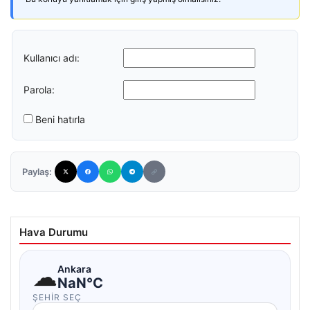
Kullanıcı adı:
Parola:
Beni hatırla
Paylaş:
Hava Durumu
☁
Ankara
NaN°C
ŞEHIR SEÇ