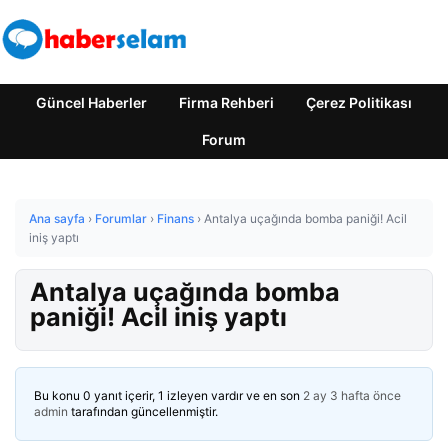
Güncel Haberler
Firma Rehberi
Çerez Politikası
Forum
Ana sayfa
›
Forumlar
›
Finans
›
Antalya uçağında bomba paniği! Acil
iniş yaptı
Antalya uçağında bomba
paniği! Acil iniş yaptı
Bu konu 0 yanıt içerir, 1 izleyen vardır ve en son
2 ay 3 hafta önce
admin
tarafından güncellenmiştir.