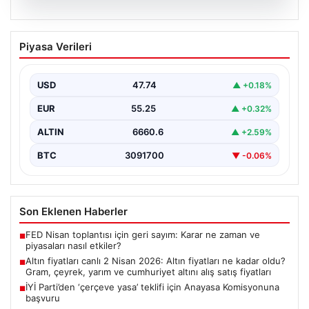
07.08.2026
Altın fiyatları canlı 2 Nisan 2026: Altın
Piyasa Verileri
fiyatları ne kadar oldu? Gram, çeyrek,
yarım ve cumhuriyet altını alış satış
fiyatları
USD
47.74
▲ +0.18%
EUR
55.25
▲ +0.32%
ALTIN
6660.6
▲ +2.59%
BTC
3091700
▼ -0.06%
Son Eklenen Haberler
FED Nisan toplantısı için geri sayım: Karar ne zaman ve
■
piyasaları nasıl etkiler?
Altın fiyatları canlı 2 Nisan 2026: Altın fiyatları ne kadar oldu?
■
Gram, çeyrek, yarım ve cumhuriyet altını alış satış fiyatları
İYİ Parti’den ‘çerçeve yasa’ teklifi için Anayasa Komisyonuna
■
başvuru