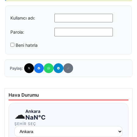
Kullanıcı adı:
Parola:
Beni hatırla
Paylaş:
Hava Durumu
☁
Ankara
NaN°C
ŞEHIR SEÇ