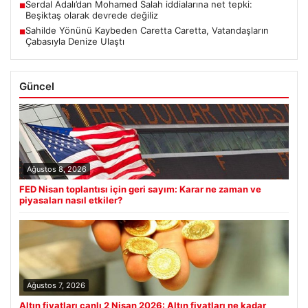
Serdal Adalı’dan Mohamed Salah iddialarına net tepki:
■
Beşiktaş olarak devrede değiliz
Sahilde Yönünü Kaybeden Caretta Caretta, Vatandaşların
■
Çabasıyla Denize Ulaştı
Güncel
Ağustos 8, 2026
FED Nisan toplantısı için geri sayım: Karar ne zaman ve
piyasaları nasıl etkiler?
Ağustos 7, 2026
Altın fiyatları canlı 2 Nisan 2026: Altın fiyatları ne kadar