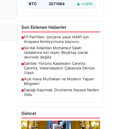
üzerine medyada yer alan…
BTC
3071964
▲ +1.01%
Son Eklenen Haberler
İYİ Parti’den ‘çerçeve yasa’ teklifi için
■
Anayasa Komisyonuna başvuru
Serdal Adalı’dan Mohamed Salah
■
iddialarına net tepki: Beşiktaş olarak
devrede değiliz
Sahilde Yönünü Kaybeden Caretta
■
Caretta, Vatandaşların Çabasıyla Denize
Ulaştı
Açık Hava Mutfakları ve Modern Yaşam
■
Bölgeleri
Sapağı Kaçırmak Zincirleme Kazaya Neden
■
Oldu
Güncel