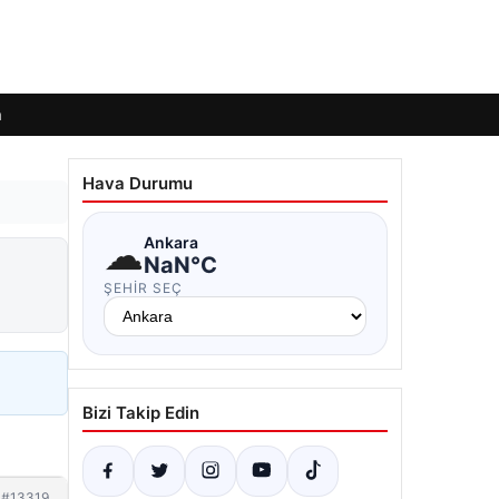
m
Hava Durumu
☁
Ankara
NaN°C
ŞEHIR SEÇ
Bizi Takip Edin
#13319