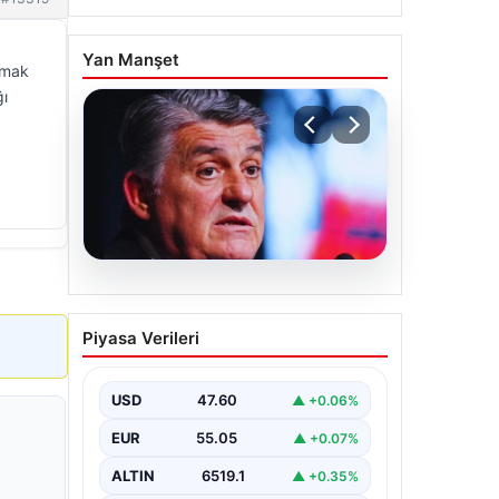
Yan Manşet
lmak
ğı
05.08.2026
Serdal Adalı’dan
Piyasa Verileri
Mohamed Salah
iddialarına net tepki:
Beşiktaş olarak devrede
USD
47.60
▲ +0.06%
değiliz
EUR
55.05
▲ +0.07%
Beşiktaş Kulübü Başkanı Serdal
Adalı, Mohamed Salah'ın
ALTIN
6519.1
▲ +0.35%
Trabzonspor forması giymesi