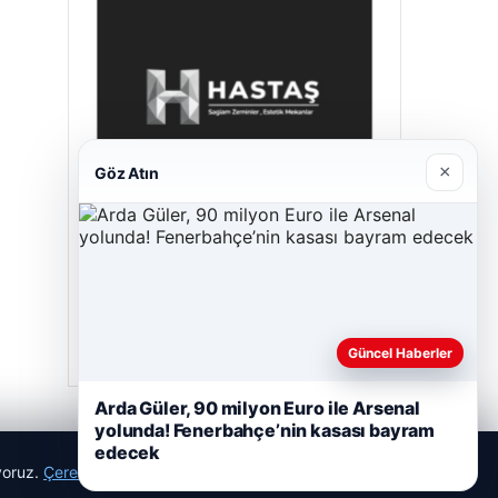
×
Göz Atın
Prenses Night Club
Nisan 29, 2026
Güncel Haberler
Arda Güler, 90 milyon Euro ile Arsenal
yolunda! Fenerbahçe’nin kasası bayram
edecek
ıyoruz.
Çerez Politikamız
Reddet
Kabul Et