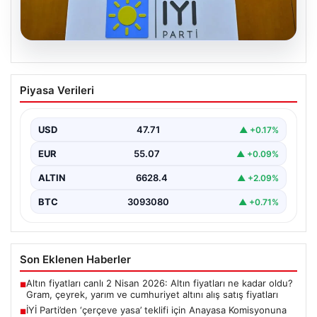
06.08.2026
İYİ Parti’den ‘çerçeve yasa’ teklifi için
Piyasa Verileri
Anayasa Komisyonuna başvuru
USD
47.71
▲ +0.17%
EUR
55.07
▲ +0.09%
ALTIN
6628.4
▲ +2.09%
BTC
3093080
▲ +0.71%
Son Eklenen Haberler
Altın fiyatları canlı 2 Nisan 2026: Altın fiyatları ne kadar oldu?
■
Gram, çeyrek, yarım ve cumhuriyet altını alış satış fiyatları
İYİ Parti’den ‘çerçeve yasa’ teklifi için Anayasa Komisyonuna
■