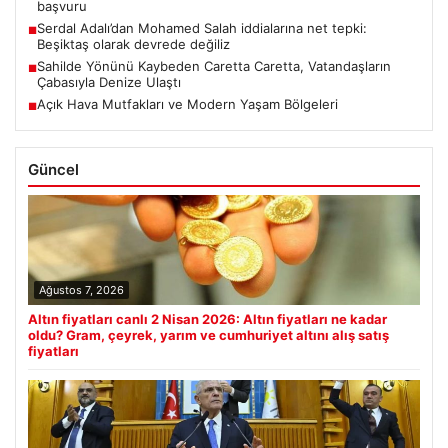
başvuru
Serdal Adalı’dan Mohamed Salah iddialarına net tepki:
■
Beşiktaş olarak devrede değiliz
Sahilde Yönünü Kaybeden Caretta Caretta, Vatandaşların
■
Çabasıyla Denize Ulaştı
Açık Hava Mutfakları ve Modern Yaşam Bölgeleri
■
Güncel
Ağustos 7, 2026
Altın fiyatları canlı 2 Nisan 2026: Altın fiyatları ne kadar
oldu? Gram, çeyrek, yarım ve cumhuriyet altını alış satış
fiyatları