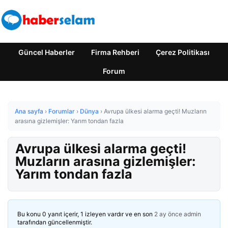
Güncel Haberler
Firma Rehberi
Çerez Politikası
Forum
Ana sayfa
›
Forumlar
›
Dünya
›
Avrupa ülkesi alarma geçti! Muzların
arasına gizlemişler: Yarım tondan fazla
Avrupa ülkesi alarma geçti!
Muzların arasına gizlemişler:
Yarım tondan fazla
Bu konu 0 yanıt içerir, 1 izleyen vardır ve en son
2 ay önce
admin
tarafından güncellenmiştir.