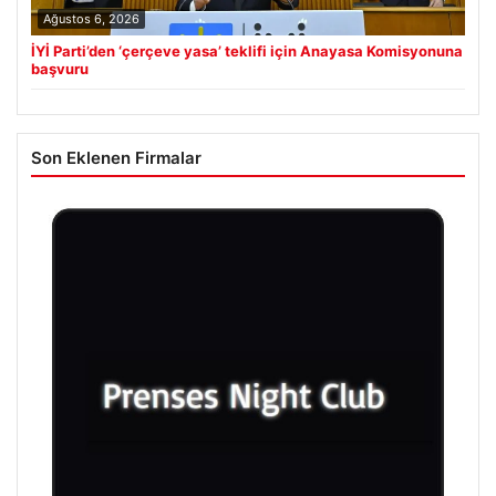
Ağustos 6, 2026
İYİ Parti’den ‘çerçeve yasa’ teklifi için Anayasa Komisyonuna
başvuru
Son Eklenen Firmalar