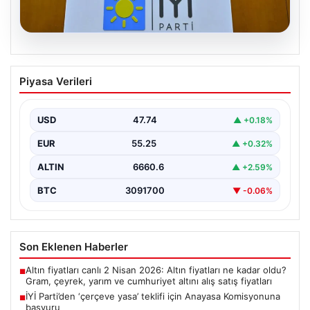
06.08.2026
İYİ Parti’den ‘çerçeve yasa’ teklifi için
Piyasa Verileri
Anayasa Komisyonuna başvuru
USD
47.74
▲ +0.18%
EUR
55.25
▲ +0.32%
ALTIN
6660.6
▲ +2.59%
BTC
3091700
▼ -0.06%
Son Eklenen Haberler
Altın fiyatları canlı 2 Nisan 2026: Altın fiyatları ne kadar oldu?
■
Gram, çeyrek, yarım ve cumhuriyet altını alış satış fiyatları
İYİ Parti’den ‘çerçeve yasa’ teklifi için Anayasa Komisyonuna
■
başvuru