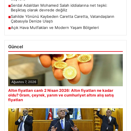
Serdal Adalı’dan Mohamed Salah iddialarına net tepki:
■
Beşiktaş olarak devrede değiliz
Sahilde Yönünü Kaybeden Caretta Caretta, Vatandaşların
■
Çabasıyla Denize Ulaştı
Açık Hava Mutfakları ve Modern Yaşam Bölgeleri
■
Güncel
Ağustos 7, 2026
Altın fiyatları canlı 2 Nisan 2026: Altın fiyatları ne kadar
oldu? Gram, çeyrek, yarım ve cumhuriyet altını alış satış
fiyatları