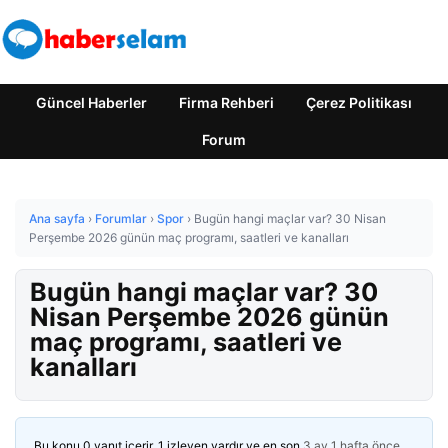
Güncel Haberler
Firma Rehberi
Çerez Politikası
Forum
Ana sayfa
›
Forumlar
›
Spor
›
Bugün hangi maçlar var? 30 Nisan
Perşembe 2026 günün maç programı, saatleri ve kanalları
Bugün hangi maçlar var? 30
Nisan Perşembe 2026 günün
maç programı, saatleri ve
kanalları
Bu konu 0 yanıt içerir, 1 izleyen vardır ve en son
3 ay 1 hafta önce