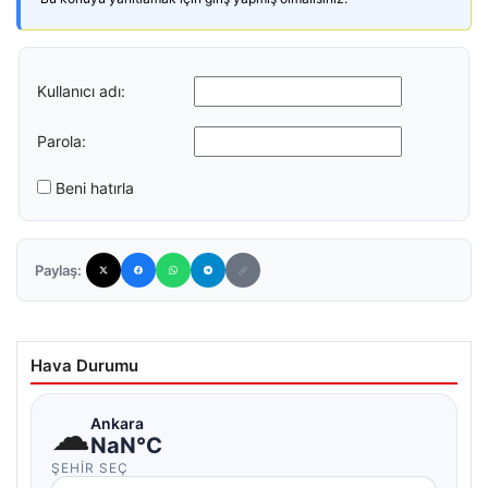
Kullanıcı adı:
Parola:
Beni hatırla
Paylaş:
Hava Durumu
☁
Ankara
NaN°C
ŞEHIR SEÇ