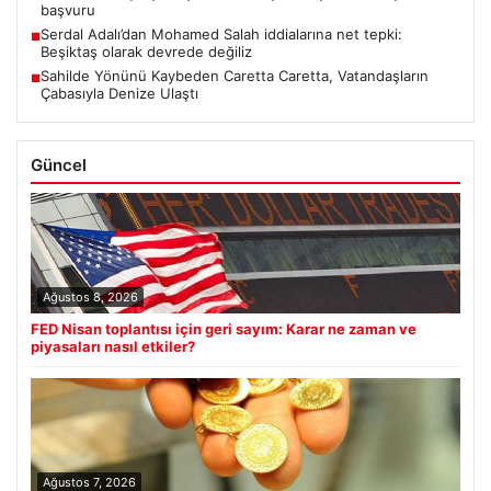
başvuru
Serdal Adalı’dan Mohamed Salah iddialarına net tepki:
■
Beşiktaş olarak devrede değiliz
Sahilde Yönünü Kaybeden Caretta Caretta, Vatandaşların
■
Çabasıyla Denize Ulaştı
Güncel
Ağustos 8, 2026
FED Nisan toplantısı için geri sayım: Karar ne zaman ve
piyasaları nasıl etkiler?
Ağustos 7, 2026