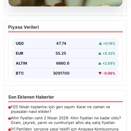
07.08.2026
Altın fiyatları canlı 2 Nisan 2026: Altın
Piyasa Verileri
fiyatları ne kadar oldu? Gram, çeyrek,
yarım ve cumhuriyet altını alış satış
fiyatları
USD
47.74
▲ +0.18%
EUR
55.25
▲ +0.32%
ALTIN
6660.6
▲ +2.59%
BTC
3091700
▼ -0.06%
Son Eklenen Haberler
FED Nisan toplantısı için geri sayım: Karar ne zaman ve
■
piyasaları nasıl etkiler?
Altın fiyatları canlı 2 Nisan 2026: Altın fiyatları ne kadar oldu?
■
Gram, çeyrek, yarım ve cumhuriyet altını alış satış fiyatları
İYİ Parti’den ‘çerçeve yasa’ teklifi için Anayasa Komisyonuna
■