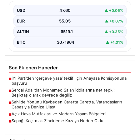
devrede değiliz
USD
47.60
▲ +0.06%
Beşiktaş Kulübü Başkanı Serdal Adalı, Mohamed
Salah'ın Trabzonspor forması giymesi üzerine medyada
EUR
55.05
▲ +0.07%
yer alan…
ALTIN
6519.1
▲ +0.35%
BTC
3071964
▲ +1.01%
Son Eklenen Haberler
İYİ Parti’den ‘çerçeve yasa’ teklifi için Anayasa Komisyonuna
■
başvuru
Serdal Adalı’dan Mohamed Salah iddialarına net tepki:
■
Beşiktaş olarak devrede değiliz
Sahilde Yönünü Kaybeden Caretta Caretta, Vatandaşların
■
Çabasıyla Denize Ulaştı
Açık Hava Mutfakları ve Modern Yaşam Bölgeleri
■
Sapağı Kaçırmak Zincirleme Kazaya Neden Oldu
■