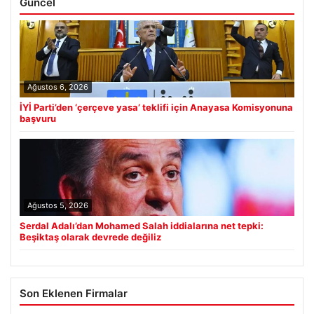
Güncel
Ağustos 6, 2026
İYİ Parti’den ‘çerçeve yasa’ teklifi için Anayasa Komisyonuna
başvuru
Ağustos 5, 2026
Serdal Adalı’dan Mohamed Salah iddialarına net tepki:
Beşiktaş olarak devrede değiliz
Son Eklenen Firmalar