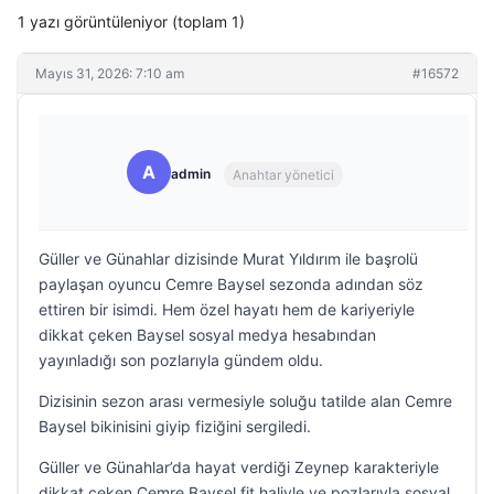
1 yazı görüntüleniyor (toplam 1)
Mayıs 31, 2026: 7:10 am
#16572
A
admin
Anahtar yönetici
Güller ve Günahlar dizisinde Murat Yıldırım ile başrolü
paylaşan oyuncu Cemre Baysel sezonda adından söz
ettiren bir isimdi. Hem özel hayatı hem de kariyeriyle
dikkat çeken Baysel sosyal medya hesabından
yayınladığı son pozlarıyla gündem oldu.
Dizisinin sezon arası vermesiyle soluğu tatilde alan Cemre
Baysel bikinisini giyip fiziğini sergiledi.
Güller ve Günahlar’da hayat verdiği Zeynep karakteriyle
dikkat çeken Cemre Baysel fit haliyle ve pozlarıyla sosyal