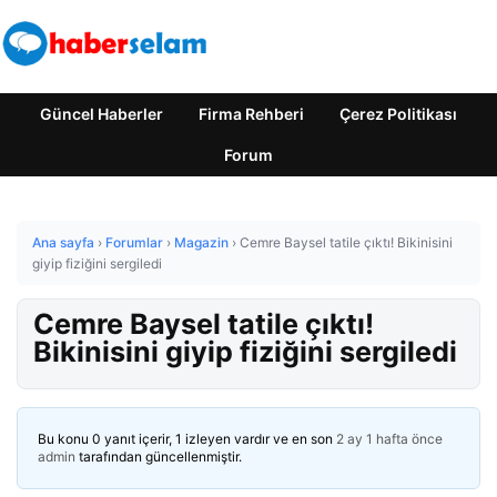
Güncel Haberler
Firma Rehberi
Çerez Politikası
Forum
Ana sayfa
›
Forumlar
›
Magazin
›
Cemre Baysel tatile çıktı! Bikinisini
giyip fiziğini sergiledi
Cemre Baysel tatile çıktı!
Bikinisini giyip fiziğini sergiledi
Bu konu 0 yanıt içerir, 1 izleyen vardır ve en son
2 ay 1 hafta önce
admin
tarafından güncellenmiştir.