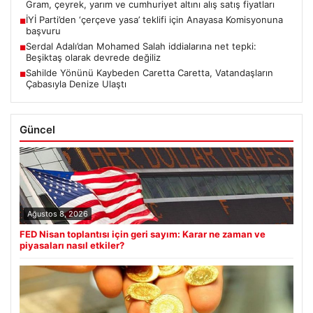
Gram, çeyrek, yarım ve cumhuriyet altını alış satış fiyatları
İYİ Parti’den ‘çerçeve yasa’ teklifi için Anayasa Komisyonuna
■
başvuru
Serdal Adalı’dan Mohamed Salah iddialarına net tepki:
■
Beşiktaş olarak devrede değiliz
Sahilde Yönünü Kaybeden Caretta Caretta, Vatandaşların
■
Çabasıyla Denize Ulaştı
Güncel
Ağustos 8, 2026
FED Nisan toplantısı için geri sayım: Karar ne zaman ve
piyasaları nasıl etkiler?