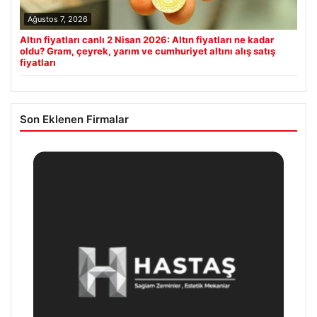
Ağustos 7, 2026
Altın fiyatları canlı 2 Nisan 2026: Altın fiyatları ne kadar
oldu? Gram, çeyrek, yarım ve cumhuriyet altını alış satış
fiyatları
Son Eklenen Firmalar