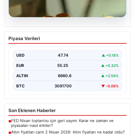
07.08.2026
Altın fiyatları canlı 2 Nisan 2026: Altın
Piyasa Verileri
fiyatları ne kadar oldu? Gram, çeyrek,
yarım ve cumhuriyet altını alış satış
fiyatları
USD
47.74
▲ +0.18%
EUR
55.25
▲ +0.32%
ALTIN
6660.6
▲ +2.59%
BTC
3091700
▼ -0.06%
Son Eklenen Haberler
FED Nisan toplantısı için geri sayım: Karar ne zaman ve
■
piyasaları nasıl etkiler?
Altın fiyatları canlı 2 Nisan 2026: Altın fiyatları ne kadar oldu?
■