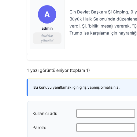
Çin Devlet Başkanı Şi Cinping, 9 y
A
Büyük Halk Salonu’nda düzenlenen 
verdi. Şi, ‘birlik’ mesajı vererek, 
admin
Trump ise karşılama için hayranlığı
Anahtar
yönetici
1 yazı görüntüleniyor (toplam 1)
Bu konuyu yanıtlamak için giriş yapmış olmalısınız.
Kullanıcı adı:
Parola: