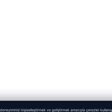
 deneyiminizi kişiselleştirmek ve geliştirmek amacıyla çerezler kullan