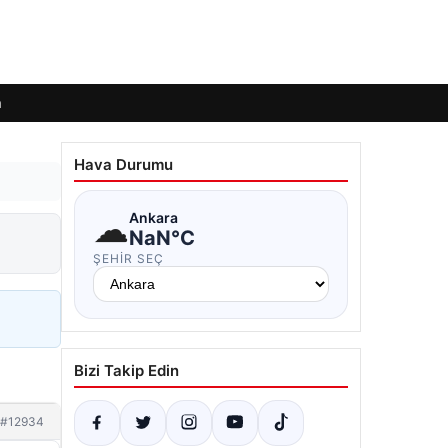
m
Hava Durumu
☁
Ankara
NaN°C
ŞEHIR SEÇ
Bizi Takip Edin
#12934