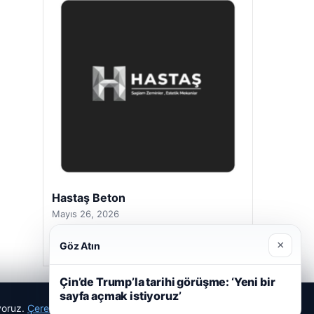
Prenses Night Club
Nisan 29, 2026
×
Göz Atın
Çin’de Trump’la tarihi görüşme: ‘Yeni bir
sayfa açmak istiyoruz’
ıyoruz.
Çerez Politikamız
Reddet
Kabul Et