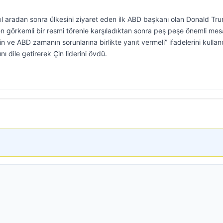
ıl aradan sonra ülkesini ziyaret eden ilk ABD başkanı olan Donald Tru
görkemli bir resmi törenle karşıladıktan sonra peş peşe önemli mesa
“Çin ve ABD zamanın sorunlarına birlikte yanıt vermeli” ifadelerini kullan
nı dile getirerek Çin liderini övdü.