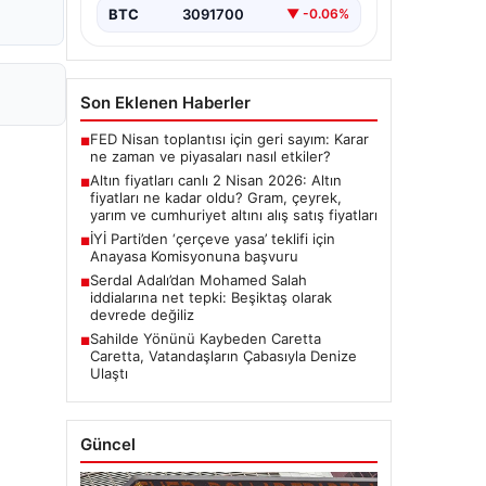
BTC
3091700
▼ -0.06%
Son Eklenen Haberler
FED Nisan toplantısı için geri sayım: Karar
■
ne zaman ve piyasaları nasıl etkiler?
Altın fiyatları canlı 2 Nisan 2026: Altın
■
fiyatları ne kadar oldu? Gram, çeyrek,
yarım ve cumhuriyet altını alış satış fiyatları
İYİ Parti’den ‘çerçeve yasa’ teklifi için
■
Anayasa Komisyonuna başvuru
Serdal Adalı’dan Mohamed Salah
■
iddialarına net tepki: Beşiktaş olarak
devrede değiliz
Sahilde Yönünü Kaybeden Caretta
■
Caretta, Vatandaşların Çabasıyla Denize
Ulaştı
Güncel