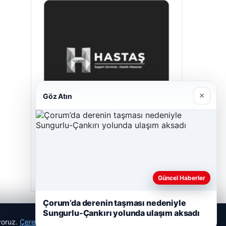
×
Göz Atın
Prenses Night Club
Nisan 29, 2026
Güncel Haberler
Çorum’da derenin taşması nedeniyle
Sungurlu-Çankırı yolunda ulaşım aksadı
ıyoruz.
Çerez Politikamız
Reddet
Kabul Et