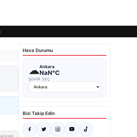
m
Hava Durumu
☁
Ankara
NaN°C
ŞEHIR SEÇ
Bizi Takip Edin
#13192