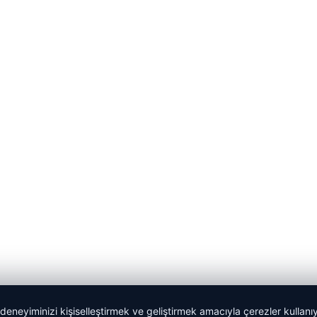
 deneyiminizi kişiselleştirmek ve geliştirmek amacıyla çerezler kullan