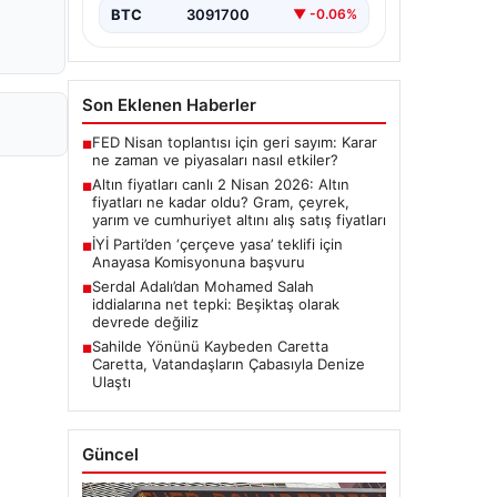
BTC
3091700
▼ -0.06%
Son Eklenen Haberler
FED Nisan toplantısı için geri sayım: Karar
■
ne zaman ve piyasaları nasıl etkiler?
Altın fiyatları canlı 2 Nisan 2026: Altın
■
fiyatları ne kadar oldu? Gram, çeyrek,
yarım ve cumhuriyet altını alış satış fiyatları
İYİ Parti’den ‘çerçeve yasa’ teklifi için
■
Anayasa Komisyonuna başvuru
Serdal Adalı’dan Mohamed Salah
■
iddialarına net tepki: Beşiktaş olarak
devrede değiliz
Sahilde Yönünü Kaybeden Caretta
■
Caretta, Vatandaşların Çabasıyla Denize
Ulaştı
Güncel