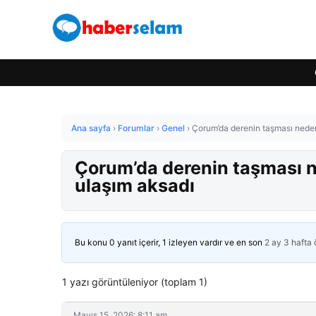
Ana sayfa
›
Forumlar
›
Genel
›
Çorum’da derenin taşması neden
Çorum’da derenin taşması 
ulaşım aksadı
Bu konu 0 yanıt içerir, 1 izleyen vardır ve en son
2 ay 3 hafta
1 yazı görüntüleniyor (toplam 1)
Mayıs 15, 2026: 8:11 am