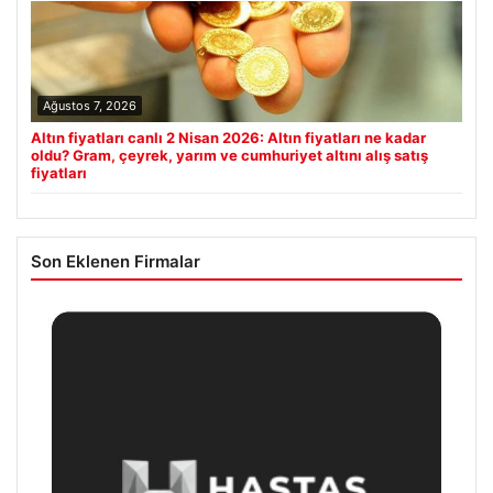
Ağustos 7, 2026
Altın fiyatları canlı 2 Nisan 2026: Altın fiyatları ne kadar
oldu? Gram, çeyrek, yarım ve cumhuriyet altını alış satış
fiyatları
Son Eklenen Firmalar