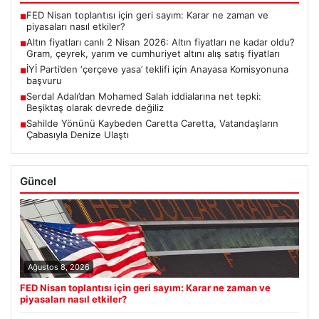
FED Nisan toplantısı için geri sayım: Karar ne zaman ve
■
piyasaları nasıl etkiler?
Altın fiyatları canlı 2 Nisan 2026: Altın fiyatları ne kadar oldu?
■
Gram, çeyrek, yarım ve cumhuriyet altını alış satış fiyatları
İYİ Parti’den ‘çerçeve yasa’ teklifi için Anayasa Komisyonuna
■
başvuru
Serdal Adalı’dan Mohamed Salah iddialarına net tepki:
■
Beşiktaş olarak devrede değiliz
Sahilde Yönünü Kaybeden Caretta Caretta, Vatandaşların
■
Çabasıyla Denize Ulaştı
Güncel
Ağustos 8, 2026
FED Nisan toplantısı için geri sayım: Karar ne zaman ve
piyasaları nasıl etkiler?