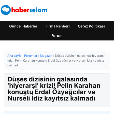
Güncel Haberler
Firma Rehberi
Çerez Politikası
Forum
Ana sayfa
›
Forumlar
›
Magazin
›
Düşes dizisinin galasında ‘hiyerarşi’
krizi! Pelin Karahan konuştu Erdal Özyağcılar ve Nurseli İdiz kayıtsız
kalmadı
Düşes dizisinin galasında
‘hiyerarşi’ krizi! Pelin Karahan
konuştu Erdal Özyağcılar ve
Nurseli İdiz kayıtsız kalmadı