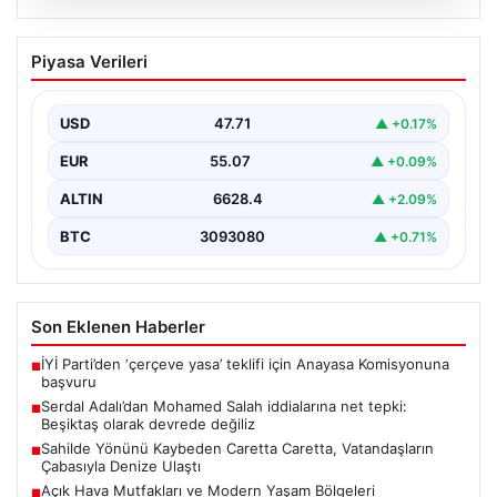
05.08.2026
Serdal Adalı’dan Mohamed Salah
Piyasa Verileri
iddialarına net tepki: Beşiktaş olarak
devrede değiliz
USD
47.71
▲ +0.17%
Beşiktaş Kulübü Başkanı Serdal Adalı, Mohamed
Salah'ın Trabzonspor forması giymesi üzerine medyada
EUR
55.07
▲ +0.09%
yer alan…
ALTIN
6628.4
▲ +2.09%
BTC
3093080
▲ +0.71%
Son Eklenen Haberler
İYİ Parti’den ‘çerçeve yasa’ teklifi için Anayasa Komisyonuna
■
başvuru
Serdal Adalı’dan Mohamed Salah iddialarına net tepki:
■
Beşiktaş olarak devrede değiliz
Sahilde Yönünü Kaybeden Caretta Caretta, Vatandaşların
■
Çabasıyla Denize Ulaştı
Açık Hava Mutfakları ve Modern Yaşam Bölgeleri
■