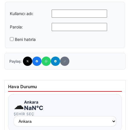
Kullanıcı adı:
Parola:
Beni hatırla
Paylaş:
Hava Durumu
☁
Ankara
NaN°C
ŞEHIR SEÇ