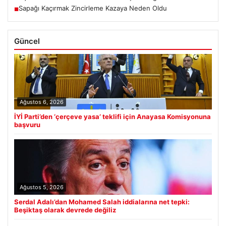
Sapağı Kaçırmak Zincirleme Kazaya Neden Oldu
■
Güncel
Ağustos 6, 2026
İYİ Parti’den ‘çerçeve yasa’ teklifi için Anayasa Komisyonuna
başvuru
Ağustos 5, 2026
Serdal Adalı’dan Mohamed Salah iddialarına net tepki:
Beşiktaş olarak devrede değiliz