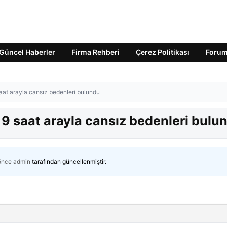
Güncel Haberler
Firma Rehberi
Çerez Politikası
Foru
aat arayla cansız bedenleri bulundu
9 saat arayla cansız bedenleri bulu
 önce
admin
tarafından güncellenmiştir.