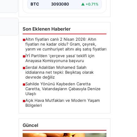
BTC
3093080
▲ +0.71%
Son Eklenen Haberler
Altın fiyatları canlı 2 Nisan 2026: Altın
■
fiyatları ne kadar oldu? Gram, çeyrek,
yarım ve cumhuriyet altını alış satış fiyatları
İYİ Parti’den ‘çerçeve yasa’ teklifi için
■
Anayasa Komisyonuna başvuru
Serdal Adalı’dan Mohamed Salah
■
iddialarına net tepki: Beşiktaş olarak
devrede değiliz
Sahilde Yönünü Kaybeden Caretta
■
Caretta, Vatandaşların Çabasıyla Denize
Ulaştı
Açık Hava Mutfakları ve Modern Yaşam
■
Bölgeleri
Güncel