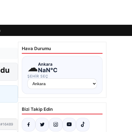
m
Hava Durumu
☁
Ankara
ndu
NaN°C
ŞEHIR SEÇ
Bizi Takip Edin
#16489