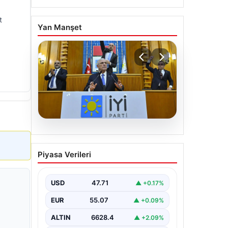
t
Yan Manşet
06.08.2026
İYİ Parti’den ‘çerçeve
Piyasa Verileri
yasa’ teklifi için Anayasa
Komisyonuna başvuru
USD
47.71
▲ +0.17%
EUR
55.07
▲ +0.09%
ALTIN
6628.4
▲ +2.09%