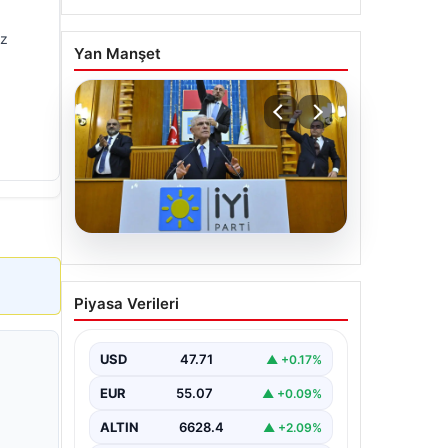
iz
Yan Manşet
06.08.2026
İYİ Parti’den ‘çerçeve
Piyasa Verileri
yasa’ teklifi için Anayasa
Komisyonuna başvuru
USD
47.71
▲ +0.17%
EUR
55.07
▲ +0.09%
ALTIN
6628.4
▲ +2.09%