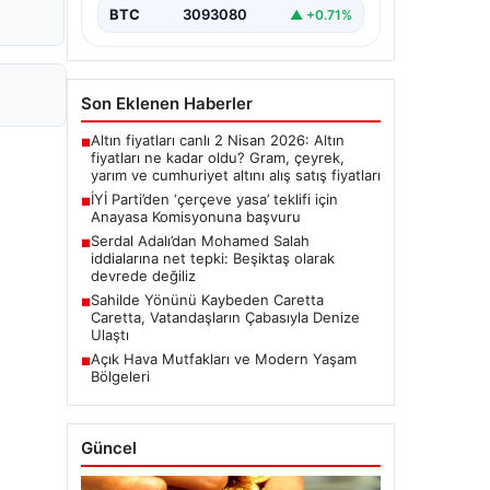
BTC
3093080
▲ +0.71%
Son Eklenen Haberler
Altın fiyatları canlı 2 Nisan 2026: Altın
■
fiyatları ne kadar oldu? Gram, çeyrek,
yarım ve cumhuriyet altını alış satış fiyatları
İYİ Parti’den ‘çerçeve yasa’ teklifi için
■
Anayasa Komisyonuna başvuru
Serdal Adalı’dan Mohamed Salah
■
iddialarına net tepki: Beşiktaş olarak
devrede değiliz
Sahilde Yönünü Kaybeden Caretta
■
Caretta, Vatandaşların Çabasıyla Denize
Ulaştı
Açık Hava Mutfakları ve Modern Yaşam
■
Bölgeleri
Güncel