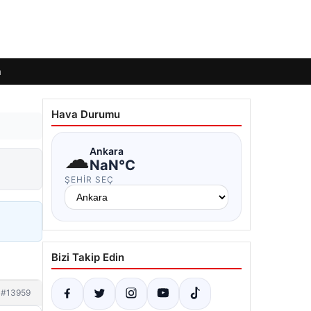
m
Hava Durumu
☁
Ankara
NaN°C
ŞEHIR SEÇ
Bizi Takip Edin
#13959