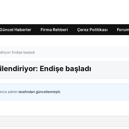
Güncel Haberler
Firma Rehberi
Çerez Politikası
Foru
ndiriyor: Endişe başladı
gilendiriyor: Endişe başladı
 önce
admin
tarafından güncellenmiştir.