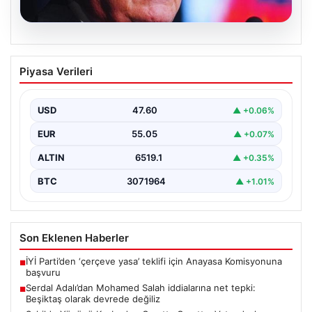
05.08.2026
Serdal Adalı’dan Mohamed Salah
Piyasa Verileri
iddialarına net tepki: Beşiktaş olarak
devrede değiliz
USD
47.60
▲ +0.06%
Beşiktaş Kulübü Başkanı Serdal Adalı, Mohamed
Salah'ın Trabzonspor forması giymesi üzerine medyada
EUR
55.05
▲ +0.07%
yer alan…
ALTIN
6519.1
▲ +0.35%
BTC
3071964
▲ +1.01%
Son Eklenen Haberler
İYİ Parti’den ‘çerçeve yasa’ teklifi için Anayasa Komisyonuna
■
başvuru
Serdal Adalı’dan Mohamed Salah iddialarına net tepki:
■
Beşiktaş olarak devrede değiliz