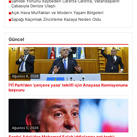
Sahilde Yönünü Kaybeden Caretta Caretta, Vatandaşların
■
Çabasıyla Denize Ulaştı
Açık Hava Mutfakları ve Modern Yaşam Bölgeleri
■
Sapağı Kaçırmak Zincirleme Kazaya Neden Oldu
■
Güncel
Ağustos 6, 2026
İYİ Parti’den ‘çerçeve yasa’ teklifi için Anayasa Komisyonuna
başvuru
Ağustos 5, 2026
Serdal Adalı’dan Mohamed Salah iddialarına net tepki: