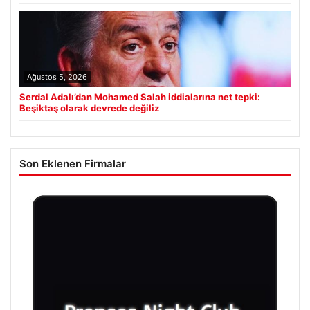
Ağustos 5, 2026
Serdal Adalı’dan Mohamed Salah iddialarına net tepki:
Beşiktaş olarak devrede değiliz
Son Eklenen Firmalar