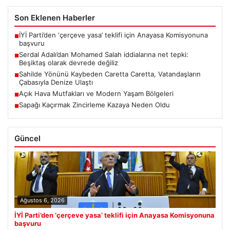
Son Eklenen Haberler
İYİ Parti’den ‘çerçeve yasa’ teklifi için Anayasa Komisyonuna
■
başvuru
Serdal Adalı’dan Mohamed Salah iddialarına net tepki:
■
Beşiktaş olarak devrede değiliz
Sahilde Yönünü Kaybeden Caretta Caretta, Vatandaşların
■
Çabasıyla Denize Ulaştı
Açık Hava Mutfakları ve Modern Yaşam Bölgeleri
■
Sapağı Kaçırmak Zincirleme Kazaya Neden Oldu
■
Güncel
Ağustos 6, 2026
İYİ Parti’den ‘çerçeve yasa’ teklifi için Anayasa Komisyonuna
başvuru