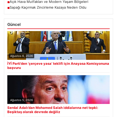
Açık Hava Mutfakları ve Modern Yaşam Bölgeleri
■
Sapağı Kaçırmak Zincirleme Kazaya Neden Oldu
■
Güncel
Ağustos 6, 2026
İYİ Parti’den ‘çerçeve yasa’ teklifi için Anayasa Komisyonuna
başvuru
Ağustos 5, 2026
Serdal Adalı’dan Mohamed Salah iddialarına net tepki:
Beşiktaş olarak devrede değiliz