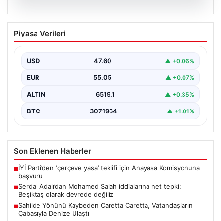
05.08.2026
Serdal Adalı’dan Mohamed Salah
Piyasa Verileri
iddialarına net tepki: Beşiktaş olarak
devrede değiliz
USD
47.60
▲ +0.06%
Beşiktaş Kulübü Başkanı Serdal Adalı, Mohamed
Salah'ın Trabzonspor forması giymesi üzerine medyada
EUR
55.05
▲ +0.07%
yer alan…
ALTIN
6519.1
▲ +0.35%
BTC
3071964
▲ +1.01%
Son Eklenen Haberler
İYİ Parti’den ‘çerçeve yasa’ teklifi için Anayasa Komisyonuna
■
başvuru
Serdal Adalı’dan Mohamed Salah iddialarına net tepki:
■
Beşiktaş olarak devrede değiliz
Sahilde Yönünü Kaybeden Caretta Caretta, Vatandaşların
■
Çabasıyla Denize Ulaştı