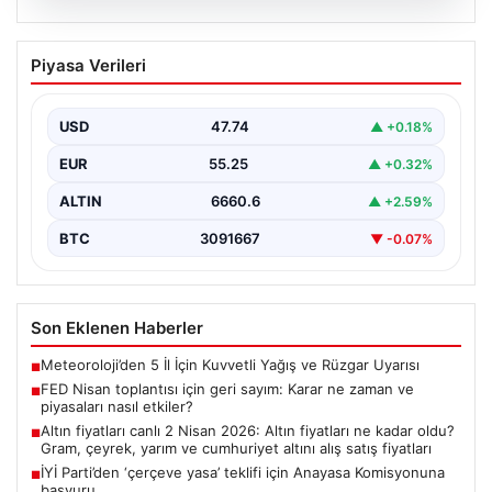
08.08.2026
FED Nisan toplantısı için geri sayım:
Piyasa Verileri
Karar ne zaman ve piyasaları nasıl
etkiler?
USD
47.74
▲ +0.18%
Altın, dolar, hisse senetleri ve kripto para piyasalarının
yönünü belirleyecek ABD Merkez Bankası (Fed)…
EUR
55.25
▲ +0.32%
ALTIN
6660.6
▲ +2.59%
BTC
3091667
▼ -0.07%
Son Eklenen Haberler
Meteoroloji’den 5 İl İçin Kuvvetli Yağış ve Rüzgar Uyarısı
■
FED Nisan toplantısı için geri sayım: Karar ne zaman ve
■
piyasaları nasıl etkiler?
Altın fiyatları canlı 2 Nisan 2026: Altın fiyatları ne kadar oldu?
■
Gram, çeyrek, yarım ve cumhuriyet altını alış satış fiyatları
İYİ Parti’den ‘çerçeve yasa’ teklifi için Anayasa Komisyonuna
■
başvuru