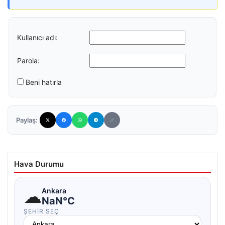
Kullanıcı adı:
Parola:
Beni hatırla
Paylaş:
Hava Durumu
☁
Ankara
NaN°C
ŞEHIR SEÇ