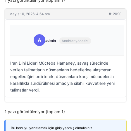
1 yazı görüntüleniyor (toplam 1)
Mayıs 10, 2026: 4:54 pm
#12090
A
admin
Anahtar yönetici
İran Dini Lideri Mücteba Hamaney, savaş sürecinde
verilen talimatların düşmanların hedeflerine ulaşmasını
engellediğini belirterek, düşmanlara karşı mücadelenin
kararlılıkla sürdürülmesi amacıyla silahlı kuvvetlere yeni
talimatlar verdi.
1 yazı görüntüleniyor (toplam 1)
Bu konuyu yanıtlamak için giriş yapmış olmalısınız.