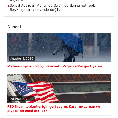
Serdal Adalı’dan Mohamed Salah iddialarına net tepki:
■
Beşiktaş olarak devrede değiliz
Güncel
Ağustos 9, 2026
Meteoroloji’den 5 İl İçin Kuvvetli Yağış ve Rüzgar Uyarısı
Ağustos 8, 2026
FED Nisan toplantısı için geri sayım: Karar ne zaman ve
piyasaları nasıl etkiler?