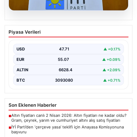
06.08.2026
İYİ Parti’den ‘çerçeve yasa’ teklifi için
Piyasa Verileri
Anayasa Komisyonuna başvuru
USD
47.71
▲ +0.17%
EUR
55.07
▲ +0.09%
ALTIN
6628.4
▲ +2.09%
BTC
3093080
▲ +0.71%
Son Eklenen Haberler
Altın fiyatları canlı 2 Nisan 2026: Altın fiyatları ne kadar oldu?
■
Gram, çeyrek, yarım ve cumhuriyet altını alış satış fiyatları
İYİ Parti’den ‘çerçeve yasa’ teklifi için Anayasa Komisyonuna
■
başvuru