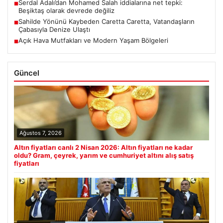
Serdal Adalı’dan Mohamed Salah iddialarına net tepki:
■
Beşiktaş olarak devrede değiliz
Sahilde Yönünü Kaybeden Caretta Caretta, Vatandaşların
■
Çabasıyla Denize Ulaştı
Açık Hava Mutfakları ve Modern Yaşam Bölgeleri
■
Güncel
Ağustos 7, 2026
Altın fiyatları canlı 2 Nisan 2026: Altın fiyatları ne kadar
oldu? Gram, çeyrek, yarım ve cumhuriyet altını alış satış
fiyatları