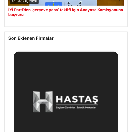
Ağustos 6, 2026
İYİ Parti’den ‘çerçeve yasa’ teklifi için Anayasa Komisyonuna
başvuru
Son Eklenen Firmalar