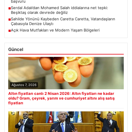
başvuru
Serdal Adalı’dan Mohamed Salah iddialarına net tepki:
■
Beşiktaş olarak devrede değiliz
Sahilde Yönünü Kaybeden Caretta Caretta, Vatandaşların
■
Çabasıyla Denize Ulaştı
Açık Hava Mutfakları ve Modern Yaşam Bölgeleri
■
Güncel
Ağustos 7, 2026
Altın fiyatları canlı 2 Nisan 2026: Altın fiyatları ne kadar
oldu? Gram, çeyrek, yarım ve cumhuriyet altını alış satış
fiyatları