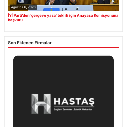
Ağustos 6, 2026
İYİ Parti’den ‘çerçeve yasa’ teklifi için Anayasa Komisyonuna
başvuru
Son Eklenen Firmalar