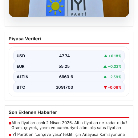
06.08.2026
İYİ Parti’den ‘çerçeve yasa’ teklifi için
Piyasa Verileri
Anayasa Komisyonuna başvuru
USD
47.74
▲ +0.18%
EUR
55.25
▲ +0.32%
ALTIN
6660.6
▲ +2.59%
BTC
3091700
▼ -0.06%
Son Eklenen Haberler
Altın fiyatları canlı 2 Nisan 2026: Altın fiyatları ne kadar oldu?
■
Gram, çeyrek, yarım ve cumhuriyet altını alış satış fiyatları
İYİ Parti’den ‘çerçeve yasa’ teklifi için Anayasa Komisyonuna
■