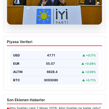
06.08.2026
İYİ Parti’den ‘çerçeve yasa’ teklifi için
Piyasa Verileri
Anayasa Komisyonuna başvuru
USD
47.71
▲ +0.17%
EUR
55.07
▲ +0.09%
ALTIN
6628.4
▲ +2.09%
BTC
3093080
▲ +0.71%
Son Eklenen Haberler
Altın fiyatları canlı 2 Nisan 2026: Altın fiyatları ne kadar oldu?
■