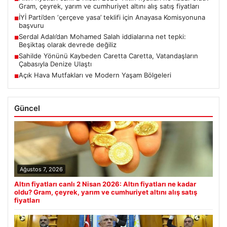
Gram, çeyrek, yarım ve cumhuriyet altını alış satış fiyatları
İYİ Parti’den ‘çerçeve yasa’ teklifi için Anayasa Komisyonuna
■
başvuru
Serdal Adalı’dan Mohamed Salah iddialarına net tepki:
■
Beşiktaş olarak devrede değiliz
Sahilde Yönünü Kaybeden Caretta Caretta, Vatandaşların
■
Çabasıyla Denize Ulaştı
Açık Hava Mutfakları ve Modern Yaşam Bölgeleri
■
Güncel
Ağustos 7, 2026
Altın fiyatları canlı 2 Nisan 2026: Altın fiyatları ne kadar
oldu? Gram, çeyrek, yarım ve cumhuriyet altını alış satış
fiyatları