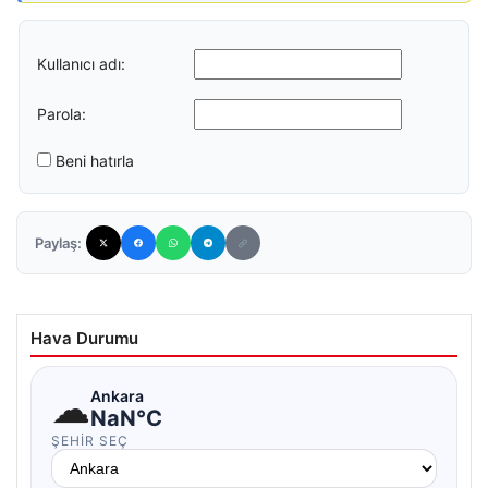
Kullanıcı adı:
Parola:
Beni hatırla
Paylaş:
Hava Durumu
☁
Ankara
NaN°C
ŞEHIR SEÇ