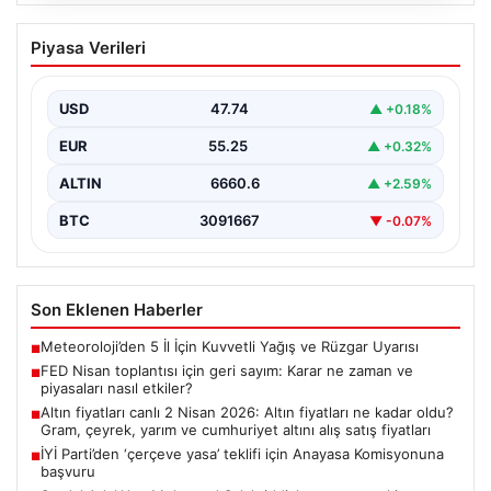
08.08.2026
FED Nisan toplantısı için geri sayım:
Piyasa Verileri
Karar ne zaman ve piyasaları nasıl
etkiler?
USD
47.74
▲ +0.18%
Altın, dolar, hisse senetleri ve kripto para piyasalarının
yönünü belirleyecek ABD Merkez Bankası (Fed)…
EUR
55.25
▲ +0.32%
ALTIN
6660.6
▲ +2.59%
BTC
3091667
▼ -0.07%
Son Eklenen Haberler
Meteoroloji’den 5 İl İçin Kuvvetli Yağış ve Rüzgar Uyarısı
■
FED Nisan toplantısı için geri sayım: Karar ne zaman ve
■
piyasaları nasıl etkiler?
Altın fiyatları canlı 2 Nisan 2026: Altın fiyatları ne kadar oldu?
■
Gram, çeyrek, yarım ve cumhuriyet altını alış satış fiyatları
İYİ Parti’den ‘çerçeve yasa’ teklifi için Anayasa Komisyonuna
■
başvuru