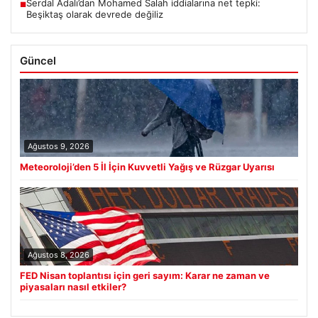
Serdal Adalı’dan Mohamed Salah iddialarına net tepki:
■
Beşiktaş olarak devrede değiliz
Güncel
Ağustos 9, 2026
Meteoroloji’den 5 İl İçin Kuvvetli Yağış ve Rüzgar Uyarısı
Ağustos 8, 2026
FED Nisan toplantısı için geri sayım: Karar ne zaman ve
piyasaları nasıl etkiler?