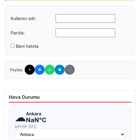
Kullanıcı adı:
Parola:
Beni hatırla
Paylaş:
Hava Durumu
☁
Ankara
NaN°C
ŞEHIR SEÇ