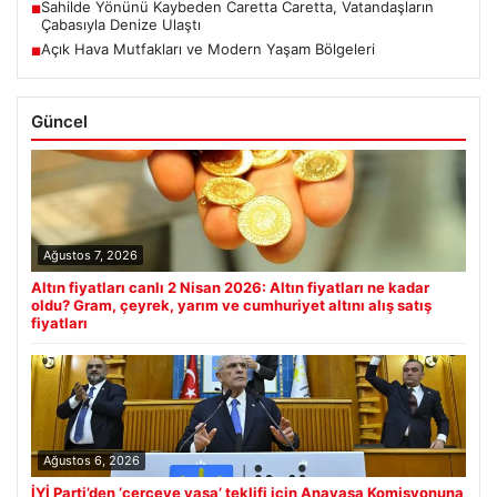
Sahilde Yönünü Kaybeden Caretta Caretta, Vatandaşların
■
Çabasıyla Denize Ulaştı
Açık Hava Mutfakları ve Modern Yaşam Bölgeleri
■
Güncel
Ağustos 7, 2026
Altın fiyatları canlı 2 Nisan 2026: Altın fiyatları ne kadar
oldu? Gram, çeyrek, yarım ve cumhuriyet altını alış satış
fiyatları
Ağustos 6, 2026
İYİ Parti’den ‘çerçeve yasa’ teklifi için Anayasa Komisyonuna