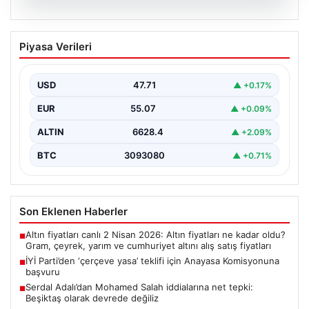
06.08.2026
İYİ Parti’den ‘çerçeve yasa’ teklifi için
Piyasa Verileri
Anayasa Komisyonuna başvuru
USD
47.71
▲ +0.17%
EUR
55.07
▲ +0.09%
ALTIN
6628.4
▲ +2.09%
BTC
3093080
▲ +0.71%
Son Eklenen Haberler
Altın fiyatları canlı 2 Nisan 2026: Altın fiyatları ne kadar oldu?
■
Gram, çeyrek, yarım ve cumhuriyet altını alış satış fiyatları
İYİ Parti’den ‘çerçeve yasa’ teklifi için Anayasa Komisyonuna
■
başvuru
Serdal Adalı’dan Mohamed Salah iddialarına net tepki:
■
Beşiktaş olarak devrede değiliz