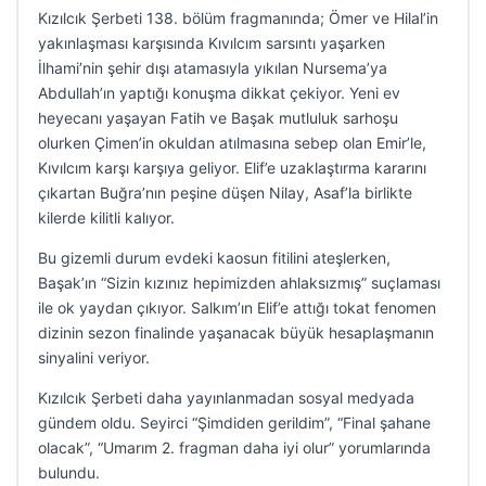
Kızılcık Şerbeti 138. bölüm fragmanında; Ömer ve Hilal’in
yakınlaşması karşısında Kıvılcım sarsıntı yaşarken
İlhami’nin şehir dışı atamasıyla yıkılan Nursema’ya
Abdullah’ın yaptığı konuşma dikkat çekiyor. Yeni ev
heyecanı yaşayan Fatih ve Başak mutluluk sarhoşu
olurken Çimen’in okuldan atılmasına sebep olan Emir’le,
Kıvılcım karşı karşıya geliyor. Elif’e uzaklaştırma kararını
çıkartan Buğra’nın peşine düşen Nilay, Asaf’la birlikte
kilerde kilitli kalıyor.
Bu gizemli durum evdeki kaosun fitilini ateşlerken,
Başak’ın “Sizin kızınız hepimizden ahlaksızmış” suçlaması
ile ok yaydan çıkıyor. Salkım’ın Elif’e attığı tokat fenomen
dizinin sezon finalinde yaşanacak büyük hesaplaşmanın
sinyalini veriyor.
Kızılcık Şerbeti daha yayınlanmadan sosyal medyada
gündem oldu. Seyirci “Şimdiden gerildim”, “Final şahane
olacak”, “Umarım 2. fragman daha iyi olur” yorumlarında
bulundu.