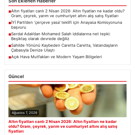
Son Eklenen Haberler
Altın fiyatları canlı 2 Nisan 2026: Altın fiyatları ne kadar oldu?
■
Gram, çeyrek, yarım ve cumhuriyet altını alış satış fiyatları
İYİ Parti’den ‘çerçeve yasa’ teklifi için Anayasa Komisyonuna
■
başvuru
Serdal Adalı’dan Mohamed Salah iddialarına net tepki:
■
Beşiktaş olarak devrede değiliz
Sahilde Yönünü Kaybeden Caretta Caretta, Vatandaşların
■
Çabasıyla Denize Ulaştı
Açık Hava Mutfakları ve Modern Yaşam Bölgeleri
■
Güncel
Ağustos 7, 2026
Altın fiyatları canlı 2 Nisan 2026: Altın fiyatları ne kadar
oldu? Gram, çeyrek, yarım ve cumhuriyet altını alış satış
fiyatları