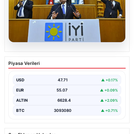
06.08.2026
İYİ Parti’den ‘çerçeve yasa’ teklifi için
Piyasa Verileri
Anayasa Komisyonuna başvuru
USD
47.71
▲ +0.17%
EUR
55.07
▲ +0.09%
ALTIN
6628.4
▲ +2.09%
BTC
3093080
▲ +0.71%