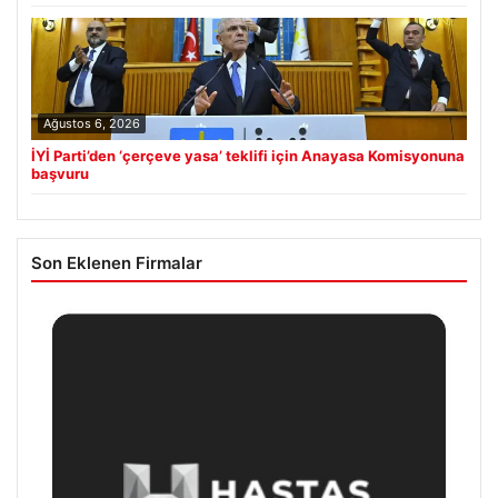
Ağustos 6, 2026
İYİ Parti’den ‘çerçeve yasa’ teklifi için Anayasa Komisyonuna
başvuru
Son Eklenen Firmalar