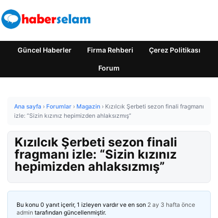
Güncel Haberler
Firma Rehberi
Çerez Politikası
Forum
Ana sayfa
›
Forumlar
›
Magazin
›
Kızılcık Şerbeti sezon finali fragmanı
izle: “Sizin kızınız hepimizden ahlaksızmış”
Kızılcık Şerbeti sezon finali
fragmanı izle: “Sizin kızınız
hepimizden ahlaksızmış”
Bu konu 0 yanıt içerir, 1 izleyen vardır ve en son
2 ay 3 hafta önce
admin
tarafından güncellenmiştir.