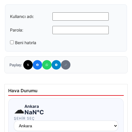
Kullanıcı adı:
Parola:
Beni hatırla
Paylaş:
Hava Durumu
☁
Ankara
NaN°C
ŞEHIR SEÇ