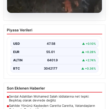
04.08.2026
Sahilde Yönünü Kaybeden Caretta
Piyasa Verileri
Caretta, Vatandaşların Çabasıyla
Denize Ulaştı
USD
47.58
▲ +0.10%
Hatay’ın Samandağ ilçesinde gerçekleşen bu olay,
deniz canlılarının yaşam mücadelesine dikkati çeken
EUR
55.01
▲ +0.28%
önemli bir…
ALTIN
6401.9
▲ +2.74%
BTC
3042177
▲ +0.36%
Son Eklenen Haberler
Serdal Adalı’dan Mohamed Salah iddialarına net tepki:
■
Beşiktaş olarak devrede değiliz
Sahilde Yönünü Kaybeden Caretta Caretta, Vatandaşların
■