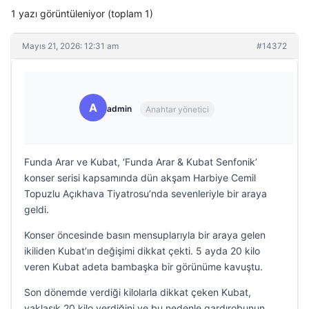
1 yazı görüntüleniyor (toplam 1)
Mayıs 21, 2026: 12:31 am
#14372
A
admin
Anahtar yönetici
Funda Arar ve Kubat, ‘Funda Arar & Kubat Senfonik’
konser serisi kapsamında dün akşam Harbiye Cemil
Topuzlu Açıkhava Tiyatrosu’nda sevenleriyle bir araya
geldi.
Konser öncesinde basın mensuplarıyla bir araya gelen
ikiliden Kubat’ın değişimi dikkat çekti. 5 ayda 20 kilo
veren Kubat adeta bambaşka bir görünüme kavuştu.
Son dönemde verdiği kilolarla dikkat çeken Kubat,
yaklaşık 20 kilo verdiğini ve bu nedenle gardırobunun