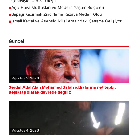
Çabasıyla Denize Ulaştı
Açık Hava Mutfakları ve Modern Yaşam Bölgeleri
■
Sapağı Kaçırmak Zincirleme Kazaya Neden Oldu
■
İsmail Kartal ve Asensio İkilisi Arasındaki Çatışma Gelişiyor
■
Güncel
Ağustos 5, 2026
Serdal Adalı’dan Mohamed Salah iddialarına net tepki:
Beşiktaş olarak devrede değiliz
Ağustos 4, 2026