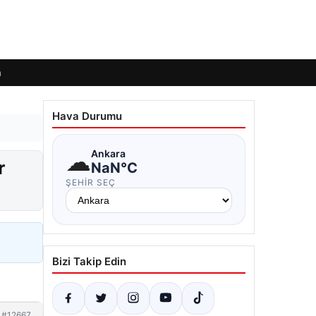
m
Hava Durumu
☁
Ankara
r
NaN°C
ŞEHIR SEÇ
Bizi Takip Edin
#12667