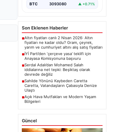
BTC
3093080
▲ +0.71%
Son Eklenen Haberler
Altın fiyatları canlı 2 Nisan 2026: Altın
■
fiyatları ne kadar oldu? Gram, çeyrek,
yarım ve cumhuriyet altını alış satış fiyatları
İYİ Parti’den ‘çerçeve yasa’ teklifi için
■
Anayasa Komisyonuna başvuru
Serdal Adalı’dan Mohamed Salah
■
iddialarına net tepki: Beşiktaş olarak
devrede değiliz
Sahilde Yönünü Kaybeden Caretta
■
Caretta, Vatandaşların Çabasıyla Denize
Ulaştı
Açık Hava Mutfakları ve Modern Yaşam
■
Bölgeleri
Güncel