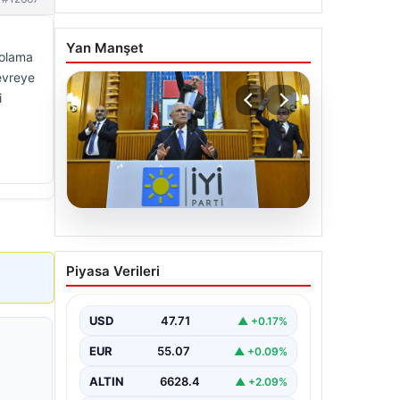
Yan Manşet
polama
devreye
i
06.08.2026
İYİ Parti’den ‘çerçeve
Piyasa Verileri
yasa’ teklifi için Anayasa
Komisyonuna başvuru
USD
47.71
▲ +0.17%
EUR
55.07
▲ +0.09%
ALTIN
6628.4
▲ +2.09%