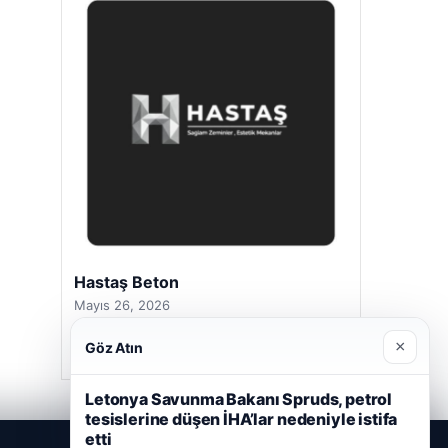
Prenses Night Club
Nisan 29, 2026
×
Göz Atın
Letonya Savunma Bakanı Spruds, petrol
tesislerine düşen İHA’lar nedeniyle istifa
etti