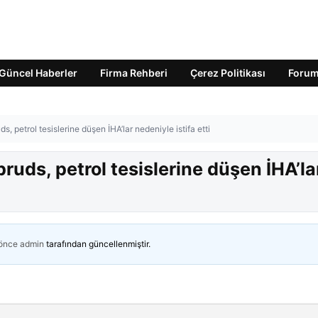
Güncel Haberler
Firma Rehberi
Çerez Politikası
Foru
petrol tesislerine düşen İHA’lar nedeniyle istifa etti
ds, petrol tesislerine düşen İHA’la
 önce
admin
tarafından güncellenmiştir.