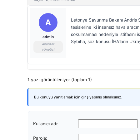
Letonya Savunma Bakanı Andris S
A
tesislerine iki insansız hava arac
sokulmaması nedeniyle istifasını i
admin
Sybiha, söz konusu İHA’ların Ukra
Anahtar
yönetici
1 yazı görüntüleniyor (toplam 1)
Bu konuyu yanıtlamak için giriş yapmış olmalısınız.
Kullanıcı adı:
Parola: