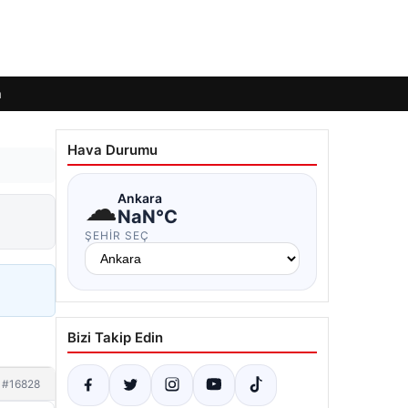
m
Hava Durumu
☁
Ankara
NaN°C
ŞEHIR SEÇ
Bizi Takip Edin
#16828