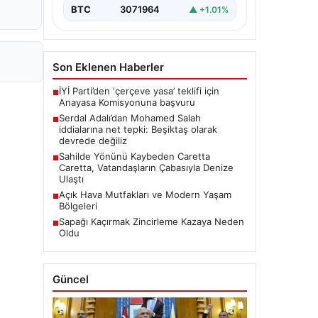
üzerine medyada yer alan…
BTC
3071964
▲ +1.01%
Son Eklenen Haberler
İYİ Parti’den ‘çerçeve yasa’ teklifi için
■
Anayasa Komisyonuna başvuru
Serdal Adalı’dan Mohamed Salah
■
iddialarına net tepki: Beşiktaş olarak
devrede değiliz
Sahilde Yönünü Kaybeden Caretta
■
Caretta, Vatandaşların Çabasıyla Denize
Ulaştı
Açık Hava Mutfakları ve Modern Yaşam
■
Bölgeleri
Sapağı Kaçırmak Zincirleme Kazaya Neden
■
Oldu
Güncel