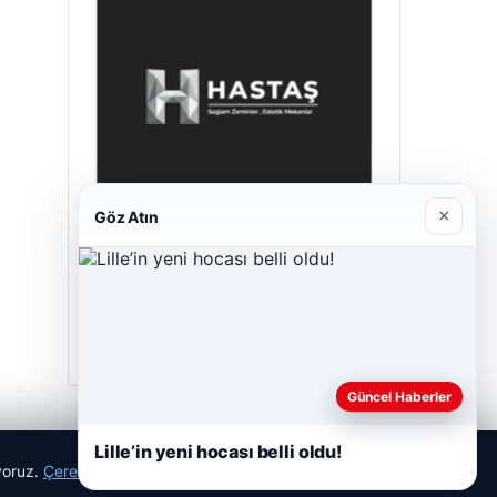
×
Göz Atın
Prenses Night Club
Nisan 29, 2026
Güncel Haberler
Lille’in yeni hocası belli oldu!
ıyoruz.
Çerez Politikamız
Reddet
Kabul Et