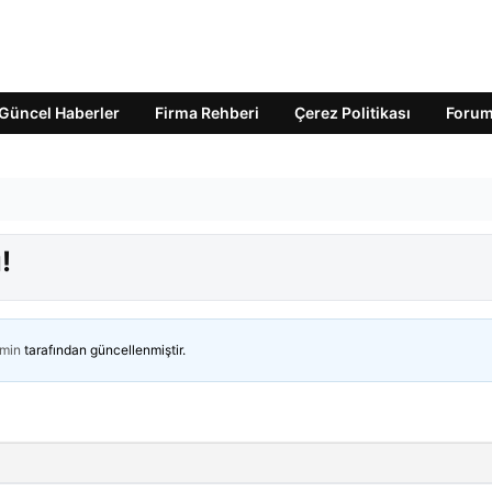
Güncel Haberler
Firma Rehberi
Çerez Politikası
Foru
!
min
tarafından güncellenmiştir.