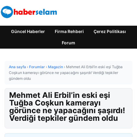
Güncel Haberler
Firma Rehberi
Çerez Politikası
Forum
Ana sayfa
›
Forumlar
›
Magazin
›
Mehmet Ali Erbil’in eski eşi Tuğba
Coşkun kamerayı görünce ne yapacağını şaşırdı! Verdiği tepkiler
gündem oldu
Mehmet Ali Erbil’in eski eşi
Tuğba Coşkun kamerayı
görünce ne yapacağını şaşırdı!
Verdiği tepkiler gündem oldu