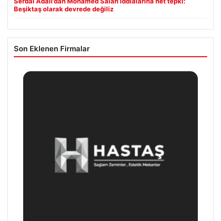
Serdal Adalı’dan Mohamed Salah iddialarına net tepki:
Beşiktaş olarak devrede değiliz
Son Eklenen Firmalar