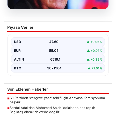
05.08.2026
Serdal Adalı’dan Mohamed Salah
Piyasa Verileri
iddialarına net tepki: Beşiktaş olarak
devrede değiliz
USD
47.60
▲ +0.06%
Beşiktaş Kulübü Başkanı Serdal Adalı, Mohamed
Salah'ın Trabzonspor forması giymesi üzerine medyada
EUR
55.05
▲ +0.07%
yer alan…
ALTIN
6519.1
▲ +0.35%
BTC
3071964
▲ +1.01%
Son Eklenen Haberler
İYİ Parti’den ‘çerçeve yasa’ teklifi için Anayasa Komisyonuna
■
başvuru
Serdal Adalı’dan Mohamed Salah iddialarına net tepki:
■
Beşiktaş olarak devrede değiliz