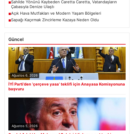
Sahilde Yönünü Kaybeden Caretta Caretta, Vatandaşların
■
Çabasıyla Denize Ulaştı
Açık Hava Mutfakları ve Modern Yaşam Bölgeleri
■
Sapağı Kaçırmak Zincirleme Kazaya Neden Oldu
■
Güncel
Ağustos 6, 2026
İYİ Parti’den ‘çerçeve yasa’ teklifi için Anayasa Komisyonuna
başvuru
Ağustos 5, 2026