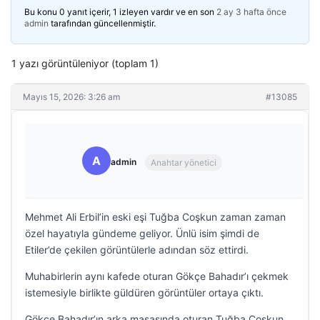
Bu konu 0 yanıt içerir, 1 izleyen vardır ve en son
2 ay 3 hafta önce
admin
tarafından güncellenmiştir.
1 yazı görüntüleniyor (toplam 1)
Mayıs 15, 2026: 3:26 am
#13085
A
admin
Anahtar yönetici
Mehmet Ali Erbil’in eski eşi Tuğba Coşkun zaman zaman
özel hayatıyla gündeme geliyor. Ünlü isim şimdi de
Etiler’de çekilen görüntülerle adından söz ettirdi.
Muhabirlerin aynı kafede oturan Gökçe Bahadır’ı çekmek
istemesiyle birlikte güldüren görüntüler ortaya çıktı.
Gökçe Bahadır’ın arka masasında oturan Tuğba Coşkun,