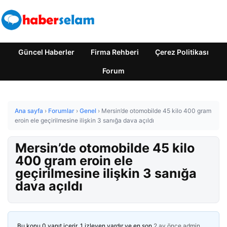
Güncel Haberler
Firma Rehberi
Çerez Politikası
Forum
Ana sayfa
›
Forumlar
›
Genel
›
Mersin’de otomobilde 45 kilo 400 gram
eroin ele geçirilmesine ilişkin 3 sanığa dava açıldı
Mersin’de otomobilde 45 kilo
400 gram eroin ele
geçirilmesine ilişkin 3 sanığa
dava açıldı
Bu konu 0 yanıt içerir, 1 izleyen vardır ve en son
2 ay önce
admin