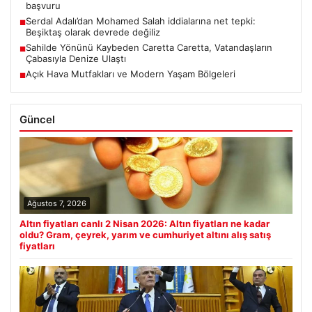
başvuru
Serdal Adalı’dan Mohamed Salah iddialarına net tepki:
■
Beşiktaş olarak devrede değiliz
Sahilde Yönünü Kaybeden Caretta Caretta, Vatandaşların
■
Çabasıyla Denize Ulaştı
Açık Hava Mutfakları ve Modern Yaşam Bölgeleri
■
Güncel
Ağustos 7, 2026
Altın fiyatları canlı 2 Nisan 2026: Altın fiyatları ne kadar
oldu? Gram, çeyrek, yarım ve cumhuriyet altını alış satış
fiyatları