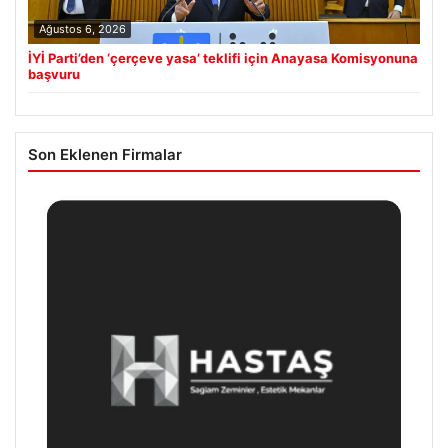
Ağustos 6, 2026
İYİ Parti’den ‘çerçeve yasa’ teklifi için Anayasa Komisyonuna
başvuru
Son Eklenen Firmalar