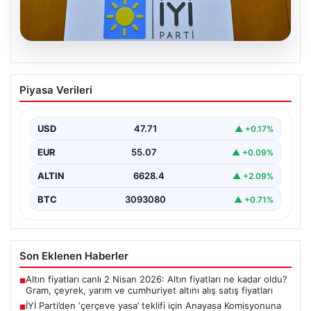
06.08.2026
İYİ Parti’den ‘çerçeve yasa’ teklifi için
Piyasa Verileri
Anayasa Komisyonuna başvuru
USD
47.71
▲ +0.17%
EUR
55.07
▲ +0.09%
ALTIN
6628.4
▲ +2.09%
BTC
3093080
▲ +0.71%
Son Eklenen Haberler
Altın fiyatları canlı 2 Nisan 2026: Altın fiyatları ne kadar oldu?
■
Gram, çeyrek, yarım ve cumhuriyet altını alış satış fiyatları
İYİ Parti’den ‘çerçeve yasa’ teklifi için Anayasa Komisyonuna
■