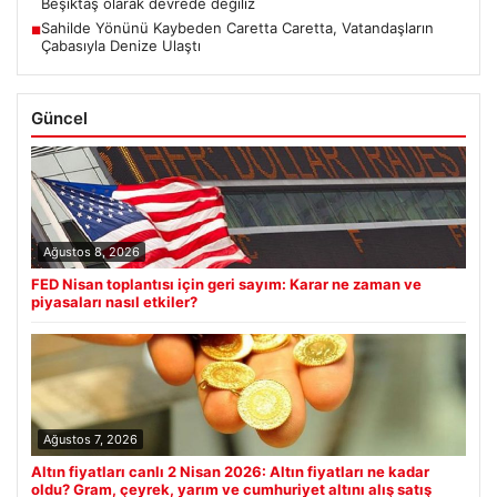
Beşiktaş olarak devrede değiliz
Sahilde Yönünü Kaybeden Caretta Caretta, Vatandaşların
■
Çabasıyla Denize Ulaştı
Güncel
Ağustos 8, 2026
FED Nisan toplantısı için geri sayım: Karar ne zaman ve
piyasaları nasıl etkiler?
Ağustos 7, 2026
Altın fiyatları canlı 2 Nisan 2026: Altın fiyatları ne kadar
oldu? Gram, çeyrek, yarım ve cumhuriyet altını alış satış