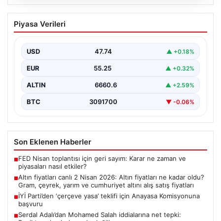
07.08.2026
Altın fiyatları canlı 2 Nisan 2026: Altın
Piyasa Verileri
fiyatları ne kadar oldu? Gram, çeyrek,
yarım ve cumhuriyet altını alış satış
fiyatları
USD
47.74
▲ +0.18%
EUR
55.25
▲ +0.32%
ALTIN
6660.6
▲ +2.59%
BTC
3091700
▼ -0.06%
Son Eklenen Haberler
FED Nisan toplantısı için geri sayım: Karar ne zaman ve
■
piyasaları nasıl etkiler?
Altın fiyatları canlı 2 Nisan 2026: Altın fiyatları ne kadar oldu?
■
Gram, çeyrek, yarım ve cumhuriyet altını alış satış fiyatları
İYİ Parti’den ‘çerçeve yasa’ teklifi için Anayasa Komisyonuna
■
başvuru
Serdal Adalı’dan Mohamed Salah iddialarına net tepki:
■