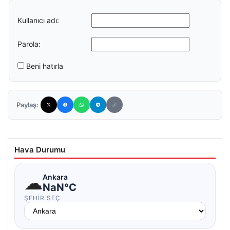
Kullanıcı adı:
Parola:
Beni hatırla
Paylaş:
Hava Durumu
☁
Ankara
NaN°C
ŞEHIR SEÇ