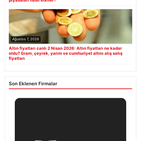
piyasaları nasıl etkiler?
Ağustos 7, 2026
Altın fiyatları canlı 2 Nisan 2026: Altın fiyatları ne kadar
oldu? Gram, çeyrek, yarım ve cumhuriyet altını alış satış
fiyatları
Son Eklenen Firmalar