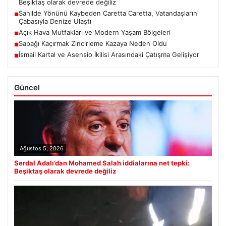
Beşiktaş olarak devrede değiliz
Sahilde Yönünü Kaybeden Caretta Caretta, Vatandaşların
■
Çabasıyla Denize Ulaştı
Açık Hava Mutfakları ve Modern Yaşam Bölgeleri
■
Sapağı Kaçırmak Zincirleme Kazaya Neden Oldu
■
İsmail Kartal ve Asensio İkilisi Arasındaki Çatışma Gelişiyor
■
Güncel
Ağustos 5, 2026
Serdal Adalı’dan Mohamed Salah iddialarına net tepki:
Beşiktaş olarak devrede değiliz