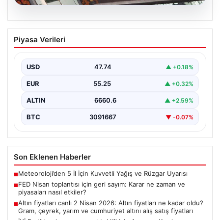
08.08.2026
FED Nisan toplantısı için geri sayım:
Piyasa Verileri
Karar ne zaman ve piyasaları nasıl
etkiler?
USD
47.74
▲ +0.18%
Altın, dolar, hisse senetleri ve kripto para piyasalarının
yönünü belirleyecek ABD Merkez Bankası (Fed)…
EUR
55.25
▲ +0.32%
ALTIN
6660.6
▲ +2.59%
BTC
3091667
▼ -0.07%
Son Eklenen Haberler
Meteoroloji’den 5 İl İçin Kuvvetli Yağış ve Rüzgar Uyarısı
■
FED Nisan toplantısı için geri sayım: Karar ne zaman ve
■
piyasaları nasıl etkiler?
Altın fiyatları canlı 2 Nisan 2026: Altın fiyatları ne kadar oldu?
■
Gram, çeyrek, yarım ve cumhuriyet altını alış satış fiyatları