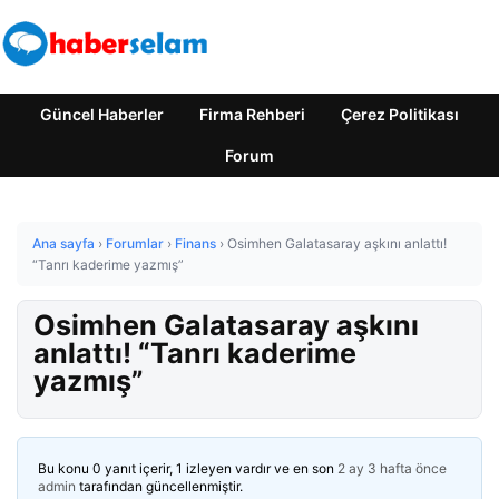
Güncel Haberler
Firma Rehberi
Çerez Politikası
Forum
Ana sayfa
›
Forumlar
›
Finans
›
Osimhen Galatasaray aşkını anlattı!
“Tanrı kaderime yazmış”
Osimhen Galatasaray aşkını
anlattı! “Tanrı kaderime
yazmış”
Bu konu 0 yanıt içerir, 1 izleyen vardır ve en son
2 ay 3 hafta önce
admin
tarafından güncellenmiştir.