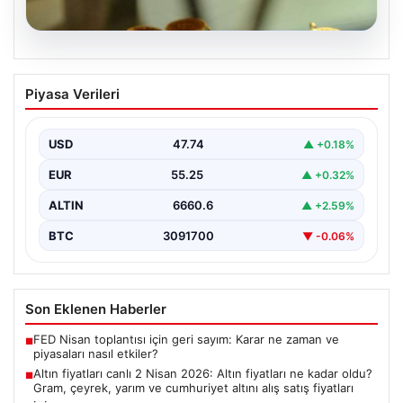
07.08.2026
Altın fiyatları canlı 2 Nisan 2026: Altın
Piyasa Verileri
fiyatları ne kadar oldu? Gram, çeyrek,
yarım ve cumhuriyet altını alış satış
fiyatları
USD
47.74
▲ +0.18%
EUR
55.25
▲ +0.32%
ALTIN
6660.6
▲ +2.59%
BTC
3091700
▼ -0.06%
Son Eklenen Haberler
FED Nisan toplantısı için geri sayım: Karar ne zaman ve
■
piyasaları nasıl etkiler?
Altın fiyatları canlı 2 Nisan 2026: Altın fiyatları ne kadar oldu?
■
Gram, çeyrek, yarım ve cumhuriyet altını alış satış fiyatları