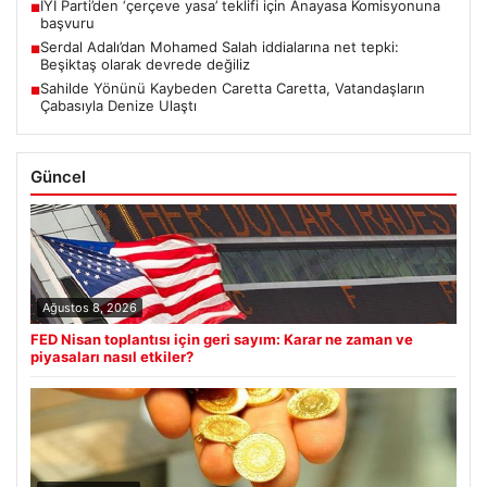
İYİ Parti’den ‘çerçeve yasa’ teklifi için Anayasa Komisyonuna
■
başvuru
Serdal Adalı’dan Mohamed Salah iddialarına net tepki:
■
Beşiktaş olarak devrede değiliz
Sahilde Yönünü Kaybeden Caretta Caretta, Vatandaşların
■
Çabasıyla Denize Ulaştı
Güncel
Ağustos 8, 2026
FED Nisan toplantısı için geri sayım: Karar ne zaman ve
piyasaları nasıl etkiler?