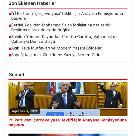
Son Eklenen Haberler
İYİ Parti’den ‘çerçeve yasa’ teklifi için Anayasa Komisyonuna
■
başvuru
Serdal Adalı’dan Mohamed Salah iddialarına net tepki:
■
Beşiktaş olarak devrede değiliz
Sahilde Yönünü Kaybeden Caretta Caretta, Vatandaşların
■
Çabasıyla Denize Ulaştı
Açık Hava Mutfakları ve Modern Yaşam Bölgeleri
■
Sapağı Kaçırmak Zincirleme Kazaya Neden Oldu
■
Güncel
Ağustos 6, 2026
İYİ Parti’den ‘çerçeve yasa’ teklifi için Anayasa Komisyonuna
başvuru