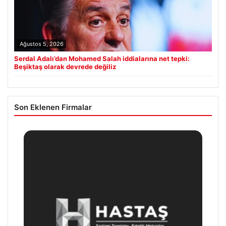
Ağustos 5, 2026
Serdal Adalı’dan Mohamed Salah iddialarına net tepki:
Beşiktaş olarak devrede değiliz
Son Eklenen Firmalar