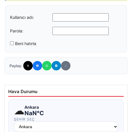
Kullanıcı adı:
Parola:
Beni hatırla
Paylaş:
Hava Durumu
☁
Ankara
NaN°C
ŞEHIR SEÇ