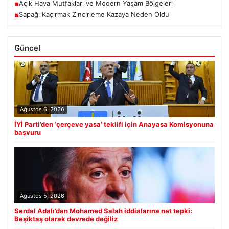
Açık Hava Mutfakları ve Modern Yaşam Bölgeleri
■
Sapağı Kaçırmak Zincirleme Kazaya Neden Oldu
■
Güncel
Ağustos 6, 2026
İYİ Parti’den ‘çerçeve yasa’ teklifi için Anayasa Komisyonuna
başvuru
Ağustos 5, 2026
Serdal Adalı’dan Mohamed Salah iddialarına net tepki:
Beşiktaş olarak devrede değiliz