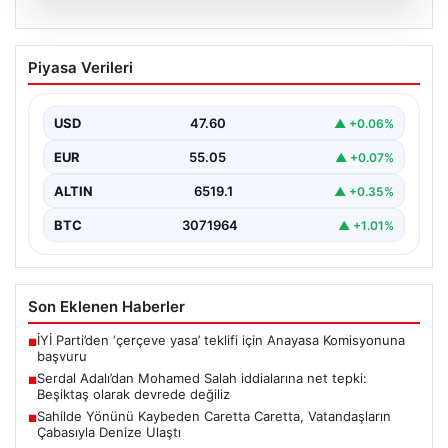
05.08.2026
Serdal Adalı’dan Mohamed Salah
Piyasa Verileri
iddialarına net tepki: Beşiktaş olarak
devrede değiliz
USD
47.60
▲ +0.06%
Beşiktaş Kulübü Başkanı Serdal Adalı, Mohamed
Salah'ın Trabzonspor forması giymesi üzerine medyada
EUR
55.05
▲ +0.07%
yer alan…
ALTIN
6519.1
▲ +0.35%
BTC
3071964
▲ +1.01%
Son Eklenen Haberler
İYİ Parti’den ‘çerçeve yasa’ teklifi için Anayasa Komisyonuna
■
başvuru
Serdal Adalı’dan Mohamed Salah iddialarına net tepki:
■
Beşiktaş olarak devrede değiliz
Sahilde Yönünü Kaybeden Caretta Caretta, Vatandaşların
■
Çabasıyla Denize Ulaştı