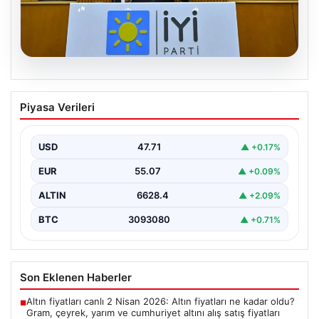
06.08.2026
İYİ Parti’den ‘çerçeve yasa’ teklifi için
Piyasa Verileri
Anayasa Komisyonuna başvuru
USD
47.71
▲ +0.17%
EUR
55.07
▲ +0.09%
ALTIN
6628.4
▲ +2.09%
BTC
3093080
▲ +0.71%
Son Eklenen Haberler
Altın fiyatları canlı 2 Nisan 2026: Altın fiyatları ne kadar oldu?
■
Gram, çeyrek, yarım ve cumhuriyet altını alış satış fiyatları