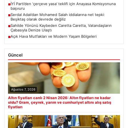
İYİ Parti’den ‘çerçeve yasa’ teklifi için Anayasa Komisyonuna
■
başvuru
Serdal Adalı’dan Mohamed Salah iddialarına net tepki:
■
Beşiktaş olarak devrede değiliz
Sahilde Yönünü Kaybeden Caretta Caretta, Vatandaşların
■
Çabasıyla Denize Ulaştı
Açık Hava Mutfakları ve Modern Yaşam Bölgeleri
■
Güncel
Ağustos 7, 2026
Altın fiyatları canlı 2 Nisan 2026: Altın fiyatları ne kadar
oldu? Gram, çeyrek, yarım ve cumhuriyet altını alış satış
fiyatları