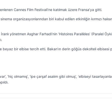
nlenen Cannes Film Festivali’ne katılmak üzere Fransa’ya gitti.
 sinema organizasyonlarından biri kabul edilen etkinliğin kırmızı halıs
ranlı yönetmen Asghar Farhadi’nin ‘Histoires Parallèles’ (Paralel Öyk
ı.
te beyaz bir elbise tercih etti. Bakan’ın derin göğüs dekolteli elbisesi 
r’, ‘hiç olmamış’, ‘ipe çarşaf asalım gibi olmuş’, ‘elbiseyi tasarlayanla
pıldı.