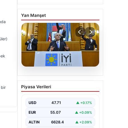
Yan Manşet
ında
üler)
pek
06.08.2026
İYİ Parti’den ‘çerçeve
Piyasa Verileri
 bir
yasa’ teklifi için Anayasa
Komisyonuna başvuru
USD
47.71
▲ +0.17%
EUR
55.07
▲ +0.09%
ALTIN
6628.4
▲ +2.09%