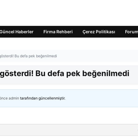
Güncel Haberler
Firma Rehberi
Çerez Politikası
Foru
österdi! Bu defa pek beğenilmedi
österdi! Bu defa pek beğenilmedi
 önce
admin
tarafından güncellenmiştir.