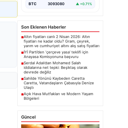
BTC
3093080
▲ +0.71%
Son Eklenen Haberler
Altın fiyatları canlı 2 Nisan 2026: Altın
■
fiyatları ne kadar oldu? Gram, çeyrek,
yarım ve cumhuriyet altını alış satış fiyatları
İYİ Parti’den ‘çerçeve yasa’ teklifi için
■
Anayasa Komisyonuna başvuru
Serdal Adalı’dan Mohamed Salah
■
iddialarına net tepki: Beşiktaş olarak
devrede değiliz
Sahilde Yönünü Kaybeden Caretta
■
Caretta, Vatandaşların Çabasıyla Denize
Ulaştı
Açık Hava Mutfakları ve Modern Yaşam
■
Bölgeleri
Güncel