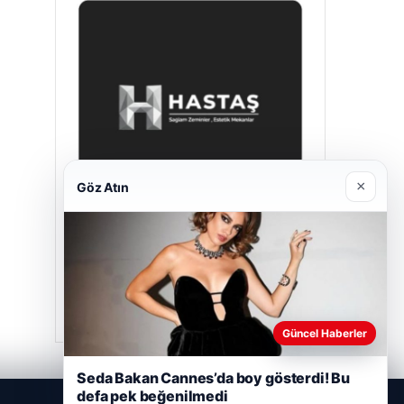
×
Göz Atın
Prenses Night Club
Nisan 29, 2026
Güncel Haberler
Seda Bakan Cannes’da boy gösterdi! Bu
defa pek beğenilmedi