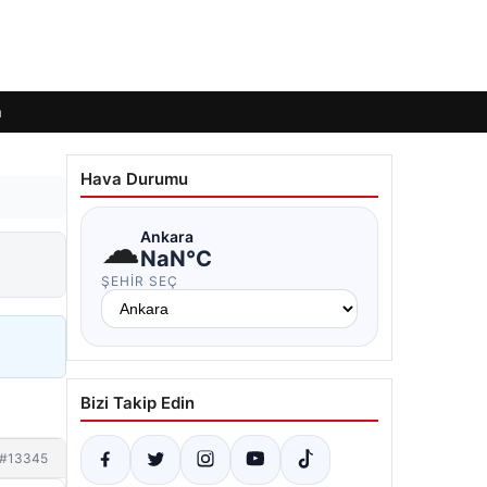
m
Hava Durumu
☁
Ankara
NaN°C
ŞEHIR SEÇ
Bizi Takip Edin
#13345