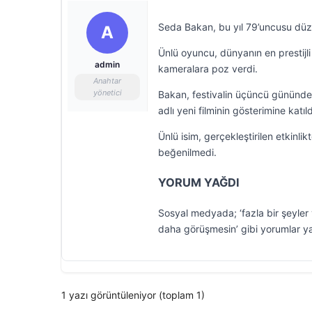
Seda Bakan, bu yıl 79’uncusu düze
A
Ünlü oyuncu, dünyanın en prestijli
admin
kameralara poz verdi.
Anahtar
yönetici
Bakan, festivalin üçüncü gününde İ
adlı yeni filminin gösterimine katıld
Ünlü isim, gerçekleştirilen etkinlik
beğenilmedi.
YORUM YAĞDI
Sosyal medyada; ‘fazla bir şeyler va
daha görüşmesin’ gibi yorumlar ya
1 yazı görüntüleniyor (toplam 1)