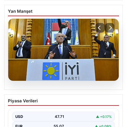
Yan Manşet
06.08.2026
İYİ Parti’den ‘çerçeve yasa’ teklifi için
Piyasa Verileri
Anayasa Komisyonuna başvuru
USD
47.71
▲ +0.17%
EUR
55.07
▲ +0.09%