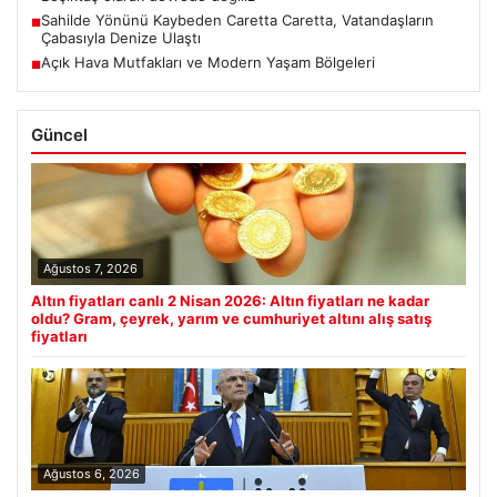
Sahilde Yönünü Kaybeden Caretta Caretta, Vatandaşların
■
Çabasıyla Denize Ulaştı
Açık Hava Mutfakları ve Modern Yaşam Bölgeleri
■
Güncel
Ağustos 7, 2026
Altın fiyatları canlı 2 Nisan 2026: Altın fiyatları ne kadar
oldu? Gram, çeyrek, yarım ve cumhuriyet altını alış satış
fiyatları
Ağustos 6, 2026