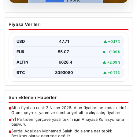
06.08.2026
İYİ Parti’den ‘çerçeve yasa’ teklifi için
Piyasa Verileri
Anayasa Komisyonuna başvuru
USD
47.71
▲ +0.17%
EUR
55.07
▲ +0.09%
ALTIN
6628.4
▲ +2.09%
BTC
3093080
▲ +0.71%
Son Eklenen Haberler
Altın fiyatları canlı 2 Nisan 2026: Altın fiyatları ne kadar oldu?
■
Gram, çeyrek, yarım ve cumhuriyet altını alış satış fiyatları
İYİ Parti’den ‘çerçeve yasa’ teklifi için Anayasa Komisyonuna
■
başvuru
Serdal Adalı’dan Mohamed Salah iddialarına net tepki:
■
Beşiktaş olarak devrede değiliz