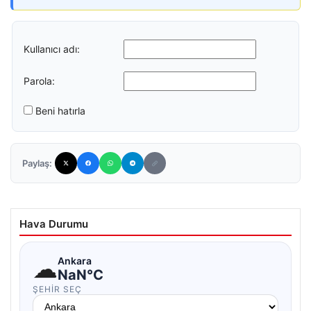
Kullanıcı adı:
Parola:
Beni hatırla
Paylaş:
Hava Durumu
☁
Ankara
NaN°C
ŞEHIR SEÇ