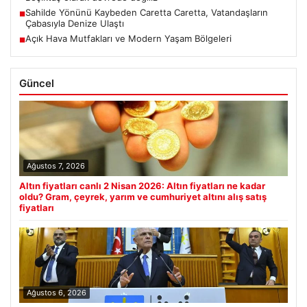
Sahilde Yönünü Kaybeden Caretta Caretta, Vatandaşların
■
Çabasıyla Denize Ulaştı
Açık Hava Mutfakları ve Modern Yaşam Bölgeleri
■
Güncel
Ağustos 7, 2026
Altın fiyatları canlı 2 Nisan 2026: Altın fiyatları ne kadar
oldu? Gram, çeyrek, yarım ve cumhuriyet altını alış satış
fiyatları
Ağustos 6, 2026