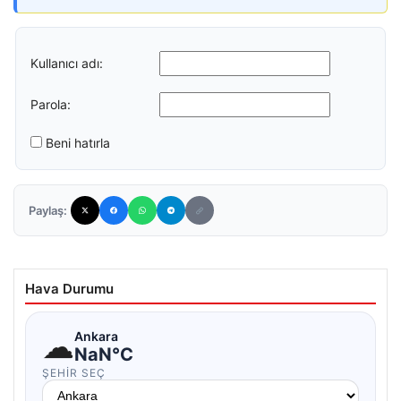
Kullanıcı adı:
Parola:
Beni hatırla
Paylaş:
Hava Durumu
☁
Ankara
NaN°C
ŞEHIR SEÇ