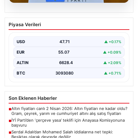
06.08.2026
İYİ Parti’den ‘çerçeve yasa’ teklifi için
Piyasa Verileri
Anayasa Komisyonuna başvuru
USD
47.71
▲ +0.17%
EUR
55.07
▲ +0.09%
ALTIN
6628.4
▲ +2.09%
BTC
3093080
▲ +0.71%
Son Eklenen Haberler
Altın fiyatları canlı 2 Nisan 2026: Altın fiyatları ne kadar oldu?
■
Gram, çeyrek, yarım ve cumhuriyet altını alış satış fiyatları
İYİ Parti’den ‘çerçeve yasa’ teklifi için Anayasa Komisyonuna
■
başvuru
Serdal Adalı’dan Mohamed Salah iddialarına net tepki:
■
Beşiktaş olarak devrede değiliz