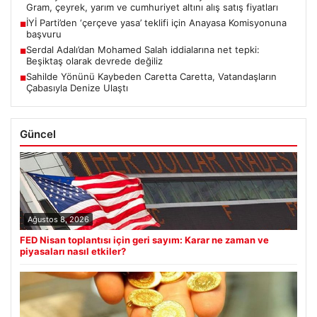
Gram, çeyrek, yarım ve cumhuriyet altını alış satış fiyatları
İYİ Parti’den ‘çerçeve yasa’ teklifi için Anayasa Komisyonuna
■
başvuru
Serdal Adalı’dan Mohamed Salah iddialarına net tepki:
■
Beşiktaş olarak devrede değiliz
Sahilde Yönünü Kaybeden Caretta Caretta, Vatandaşların
■
Çabasıyla Denize Ulaştı
Güncel
Ağustos 8, 2026
FED Nisan toplantısı için geri sayım: Karar ne zaman ve
piyasaları nasıl etkiler?