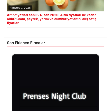
Ağustos 7, 2026
Altın fiyatları canlı 2 Nisan 2026: Altın fiyatları ne kadar
oldu? Gram, çeyrek, yarım ve cumhuriyet altını alış satış
fiyatları
Son Eklenen Firmalar