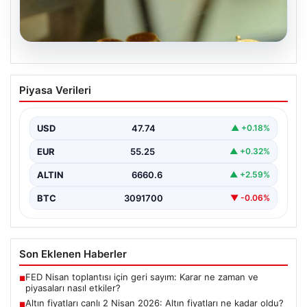
07.08.2026
Altın fiyatları canlı 2 Nisan 2026: Altın
Piyasa Verileri
fiyatları ne kadar oldu? Gram, çeyrek,
yarım ve cumhuriyet altını alış satış
fiyatları
USD
47.74
▲ +0.18%
EUR
55.25
▲ +0.32%
ALTIN
6660.6
▲ +2.59%
BTC
3091700
▼ -0.06%
Son Eklenen Haberler
FED Nisan toplantısı için geri sayım: Karar ne zaman ve
■
piyasaları nasıl etkiler?
Altın fiyatları canlı 2 Nisan 2026: Altın fiyatları ne kadar oldu?
■