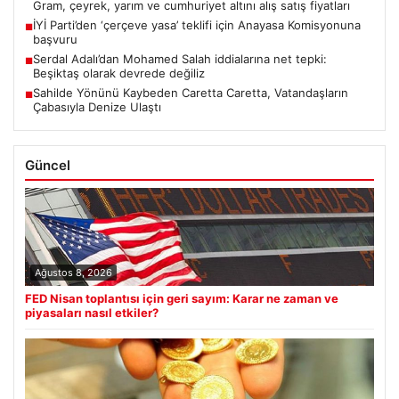
Gram, çeyrek, yarım ve cumhuriyet altını alış satış fiyatları
İYİ Parti’den ‘çerçeve yasa’ teklifi için Anayasa Komisyonuna
■
başvuru
Serdal Adalı’dan Mohamed Salah iddialarına net tepki:
■
Beşiktaş olarak devrede değiliz
Sahilde Yönünü Kaybeden Caretta Caretta, Vatandaşların
■
Çabasıyla Denize Ulaştı
Güncel
Ağustos 8, 2026
FED Nisan toplantısı için geri sayım: Karar ne zaman ve
piyasaları nasıl etkiler?