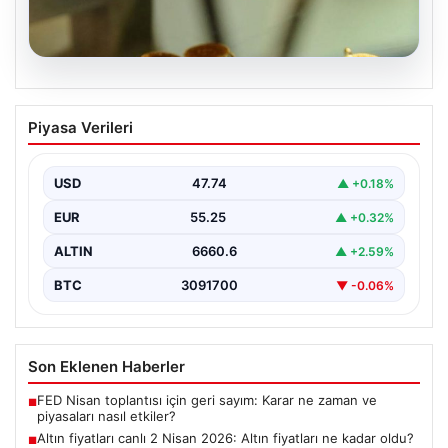
07.08.2026
Altın fiyatları canlı 2 Nisan 2026: Altın
Piyasa Verileri
fiyatları ne kadar oldu? Gram, çeyrek,
yarım ve cumhuriyet altını alış satış
fiyatları
USD
47.74
▲ +0.18%
EUR
55.25
▲ +0.32%
ALTIN
6660.6
▲ +2.59%
BTC
3091700
▼ -0.06%
Son Eklenen Haberler
FED Nisan toplantısı için geri sayım: Karar ne zaman ve
■
piyasaları nasıl etkiler?
Altın fiyatları canlı 2 Nisan 2026: Altın fiyatları ne kadar oldu?
■