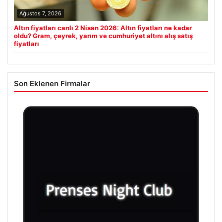
Ağustos 7, 2026
Altın fiyatları canlı 2 Nisan 2026: Altın fiyatları ne kadar
oldu? Gram, çeyrek, yarım ve cumhuriyet altını alış satış
fiyatları
Son Eklenen Firmalar