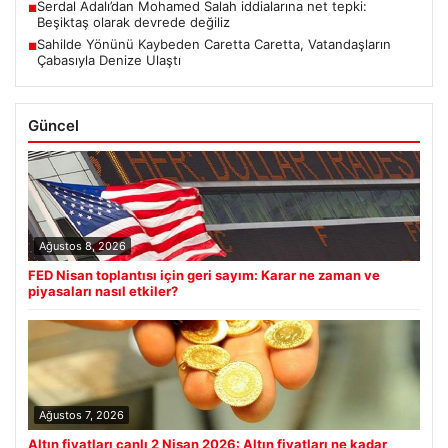
Serdal Adalı’dan Mohamed Salah iddialarına net tepki:
■
Beşiktaş olarak devrede değiliz
Sahilde Yönünü Kaybeden Caretta Caretta, Vatandaşların
■
Çabasıyla Denize Ulaştı
Güncel
Ağustos 8, 2026
FED Nisan toplantısı için geri sayım: Karar ne zaman ve
piyasaları nasıl etkiler?
Ağustos 7, 2026
Altın fiyatları canlı 2 Nisan 2026: Altın fiyatları ne kadar