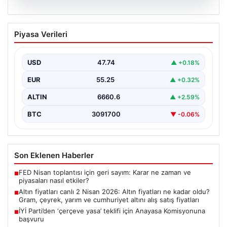
07.08.2026
Altın fiyatları canlı 2 Nisan 2026: Altın
Piyasa Verileri
fiyatları ne kadar oldu? Gram, çeyrek,
yarım ve cumhuriyet altını alış satış
fiyatları
USD
47.74
▲ +0.18%
EUR
55.25
▲ +0.32%
ALTIN
6660.6
▲ +2.59%
BTC
3091700
▼ -0.06%
Son Eklenen Haberler
FED Nisan toplantısı için geri sayım: Karar ne zaman ve
■
piyasaları nasıl etkiler?
Altın fiyatları canlı 2 Nisan 2026: Altın fiyatları ne kadar oldu?
■
Gram, çeyrek, yarım ve cumhuriyet altını alış satış fiyatları
İYİ Parti’den ‘çerçeve yasa’ teklifi için Anayasa Komisyonuna
■
başvuru