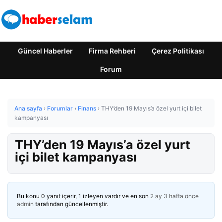
Güncel Haberler
Firma Rehberi
Çerez Politikası
Forum
Ana sayfa
›
Forumlar
›
Finans
›
THY’den 19 Mayıs’a özel yurt içi bilet
kampanyası
THY’den 19 Mayıs’a özel yurt
içi bilet kampanyası
Bu konu 0 yanıt içerir, 1 izleyen vardır ve en son
2 ay 3 hafta önce
admin
tarafından güncellenmiştir.