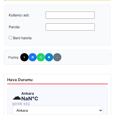
Kullanıcı adı:
Parola:
Beni hatırla
Paylaş:
Hava Durumu
☁
Ankara
NaN°C
ŞEHIR SEÇ