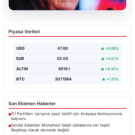
05.08.2026
Serdal Adalı’dan Mohamed Salah
Piyasa Verileri
iddialarına net tepki: Beşiktaş olarak
devrede değiliz
USD
47.60
▲ +0.06%
Beşiktaş Kulübü Başkanı Serdal Adalı, Mohamed
Salah'ın Trabzonspor forması giymesi üzerine medyada
EUR
55.05
▲ +0.07%
yer alan…
ALTIN
6519.1
▲ +0.35%
BTC
3071964
▲ +1.01%
Son Eklenen Haberler
İYİ Parti’den ‘çerçeve yasa’ teklifi için Anayasa Komisyonuna
■
başvuru
Serdal Adalı’dan Mohamed Salah iddialarına net tepki:
■
Beşiktaş olarak devrede değiliz