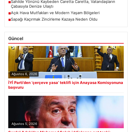
Sahilde Yönünü Kaybeden Caretta Caretta, Vatandaşların
■
Çabasıyla Denize Ulaştı
Açık Hava Mutfakları ve Modern Yaşam Bölgeleri
■
Sapağı Kaçırmak Zincirleme Kazaya Neden Oldu
■
Güncel
Ağustos 6, 2026
İYİ Parti’den ‘çerçeve yasa’ teklifi için Anayasa Komisyonuna
başvuru
Ağustos 5, 2026