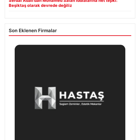
Serdal Adalı’dan Mohamed Salah iddialarına net tepki:
Beşiktaş olarak devrede değiliz
Son Eklenen Firmalar