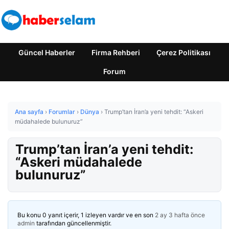
Güncel Haberler
Firma Rehberi
Çerez Politikası
Forum
Ana sayfa
›
Forumlar
›
Dünya
›
Trump’tan İran’a yeni tehdit: “Askeri
müdahalede bulunuruz”
Trump’tan İran’a yeni tehdit:
“Askeri müdahalede
bulunuruz”
Bu konu 0 yanıt içerir, 1 izleyen vardır ve en son
2 ay 3 hafta önce
admin
tarafından güncellenmiştir.