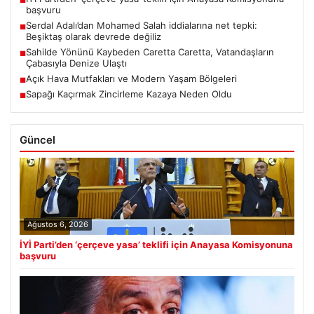
■
başvuru
Serdal Adalı’dan Mohamed Salah iddialarına net tepki:
■
Beşiktaş olarak devrede değiliz
Sahilde Yönünü Kaybeden Caretta Caretta, Vatandaşların
■
Çabasıyla Denize Ulaştı
Açık Hava Mutfakları ve Modern Yaşam Bölgeleri
■
Sapağı Kaçırmak Zincirleme Kazaya Neden Oldu
■
Güncel
Ağustos 6, 2026
İYİ Parti’den ‘çerçeve yasa’ teklifi için Anayasa Komisyonuna
başvuru