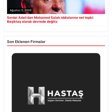
Ağustos 5, 2026
Serdal Adalı’dan Mohamed Salah iddialarına net tepki:
Beşiktaş olarak devrede değiliz
Son Eklenen Firmalar