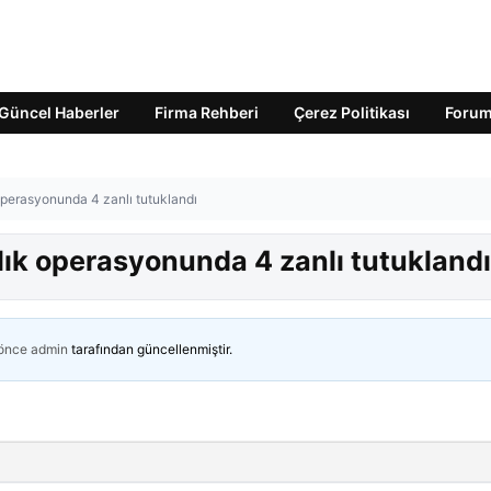
Güncel Haberler
Firma Rehberi
Çerez Politikası
Foru
 operasyonunda 4 zanlı tutuklandı
ılık operasyonunda 4 zanlı tutuklandı
 önce
admin
tarafından güncellenmiştir.