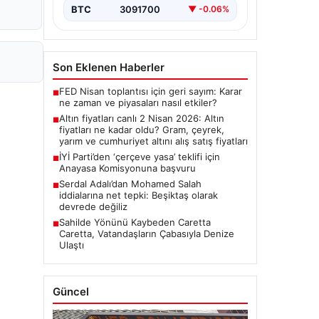
BTC
3091700
▼ -0.06%
Son Eklenen Haberler
FED Nisan toplantısı için geri sayım: Karar
■
ne zaman ve piyasaları nasıl etkiler?
Altın fiyatları canlı 2 Nisan 2026: Altın
■
fiyatları ne kadar oldu? Gram, çeyrek,
yarım ve cumhuriyet altını alış satış fiyatları
İYİ Parti’den ‘çerçeve yasa’ teklifi için
■
Anayasa Komisyonuna başvuru
Serdal Adalı’dan Mohamed Salah
■
iddialarına net tepki: Beşiktaş olarak
devrede değiliz
Sahilde Yönünü Kaybeden Caretta
■
Caretta, Vatandaşların Çabasıyla Denize
Ulaştı
Güncel