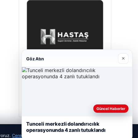
×
Göz Atın
Prenses Night Club
Nisan 29, 2026
Güncel Haberler
Tunceli merkezli dolandırıcılık
operasyonunda 4 zanlı tutuklandı
ıyoruz.
Çerez Politikamız
Reddet
Kabul Et