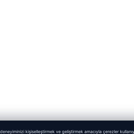
 deneyiminizi kişiselleştirmek ve geliştirmek amacıyla çerezler kullan