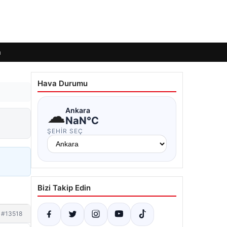
m
Hava Durumu
☁
Ankara
NaN°C
ŞEHIR SEÇ
Bizi Takip Edin
#13518