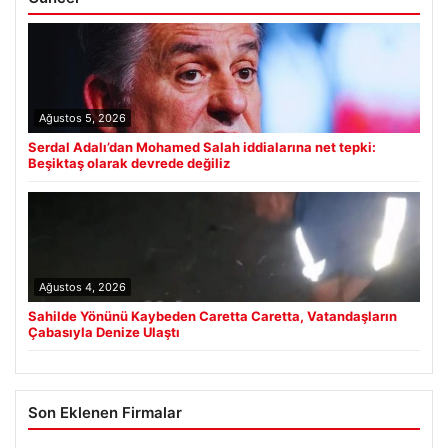
Ağustos 5, 2026
Serdal Adalı’dan Mohamed Salah iddialarına net tepki:
Beşiktaş olarak devrede değiliz
Ağustos 4, 2026
Sahilde Yönünü Kaybeden Caretta Caretta, Vatandaşların
Çabasıyla Denize Ulaştı
Son Eklenen Firmalar