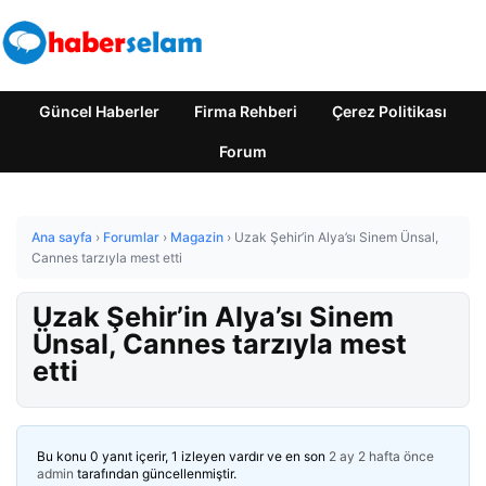
Güncel Haberler
Firma Rehberi
Çerez Politikası
Forum
Ana sayfa
›
Forumlar
›
Magazin
›
Uzak Şehir’in Alya’sı Sinem Ünsal,
Cannes tarzıyla mest etti
Uzak Şehir’in Alya’sı Sinem
Ünsal, Cannes tarzıyla mest
etti
Bu konu 0 yanıt içerir, 1 izleyen vardır ve en son
2 ay 2 hafta önce
admin
tarafından güncellenmiştir.