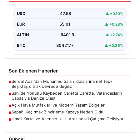
Denize Ulaştı
USD
47.58
▲ +0.10%
Hatay’ın Samandağ ilçesinde gerçekleşen bu olay,
deniz canlılarının yaşam mücadelesine dikkati çeken
EUR
55.01
▲ +0.28%
önemli bir…
ALTIN
6401.9
▲ +2.74%
BTC
3042177
▲ +0.36%
Son Eklenen Haberler
Serdal Adalı’dan Mohamed Salah iddialarına net tepki:
■
Beşiktaş olarak devrede değiliz
Sahilde Yönünü Kaybeden Caretta Caretta, Vatandaşların
■
Çabasıyla Denize Ulaştı
Açık Hava Mutfakları ve Modern Yaşam Bölgeleri
■
Sapağı Kaçırmak Zincirleme Kazaya Neden Oldu
■
İsmail Kartal ve Asensio İkilisi Arasındaki Çatışma Gelişiyor
■
Güncel