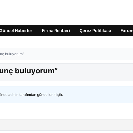
Güncel Haberler
Firma Rehberi
Çerez Politikası
Foru
kunç buluyorum”
rkunç buluyorum”
 önce
admin
tarafından güncellenmiştir.