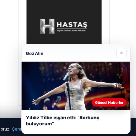
×
Göz Atın
Prenses Night Club
Nisan 29, 2026
Güncel Haberler
Yıldız Tilbe isyan etti: “Korkunç
buluyorum”
ıyoruz.
Çerez Politikamız
Reddet
Kabul Et