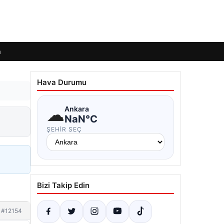
m
Hava Durumu
☁
Ankara
NaN°C
ŞEHIR SEÇ
Bizi Takip Edin
#12154