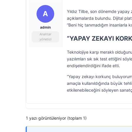
Yıldız Tilbe, son dönemde yapay z
A
açıklamalarda bulundu. Dijital pla
“Beni hiç tanımadığım insanlarla ko
admin
Anahtar
“YAPAY ZEKAYI KOR
yönetici
Teknolojiye karşı meraklı olduğunu
yazılımları sık sık test ettiğini sö
endişelendirdiğini ifade etti.
“Yapay zekayı korkunç buluyorum” d
amaçla kullanıldığında büyük tehl
etkilenebileceğini söyleyen sanatçı
1 yazı görüntüleniyor (toplam 1)