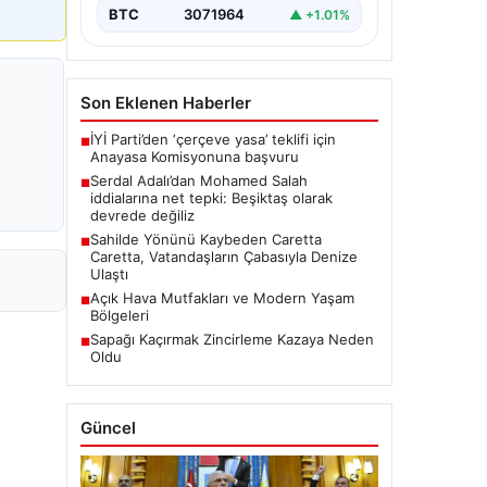
üzerine medyada yer alan…
BTC
3071964
▲ +1.01%
Son Eklenen Haberler
İYİ Parti’den ‘çerçeve yasa’ teklifi için
■
Anayasa Komisyonuna başvuru
Serdal Adalı’dan Mohamed Salah
■
iddialarına net tepki: Beşiktaş olarak
devrede değiliz
Sahilde Yönünü Kaybeden Caretta
■
Caretta, Vatandaşların Çabasıyla Denize
Ulaştı
Açık Hava Mutfakları ve Modern Yaşam
■
Bölgeleri
Sapağı Kaçırmak Zincirleme Kazaya Neden
■
Oldu
Güncel